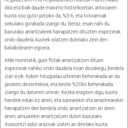
dira eta biak daude maximo historikoetan; antxoaren
kuota oso gutxi jaitsiko da, %5-6; eta txitxarroak
sekulako gorakada izango du. Beraz, esan nahi du
baxurako arrantzaleek harrapatzen dituzten espezieak
ondo daudela, kuotek islatzen dutelako zein den
baliabidearen egoera.
Alde horretatik, gure flotak arrantzatzen dituen
espezieak nahiko ondo daudela esan dezakegu, berdela
izan ezik. Azken hiruzpalau urteetan beherakada ari da
jasaten, dezentekoa, eta beste %20ko beherakada
izango du datorren urtean. Kezka eragiten digu, kuota
handirik eduki ez arren, eta sarearekin eta arrastrearekin
harrapatzen den berdela ondo arrantzatzen ari diren
arren, amuarekin arrantzatzen duten baxurako
itsasontzi asko arazoak izaten ari direlako kuota