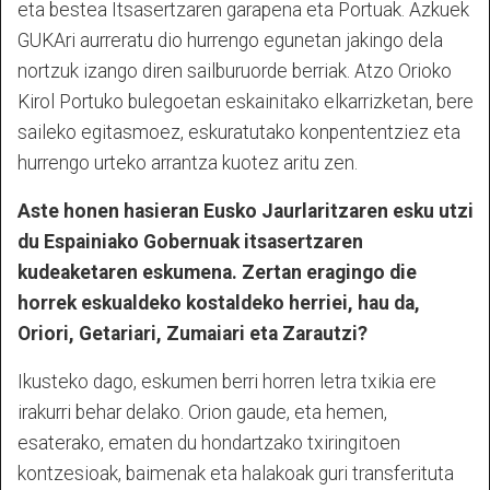
eta bestea Itsasertzaren garapena eta Portuak. Azkuek
GUKAri aurreratu dio hurrengo egunetan jakingo dela
nortzuk izango diren sailburuorde berriak. Atzo Orioko
Kirol Portuko bulegoetan eskainitako elkarrizketan, bere
saileko egitasmoez, eskuratutako konpententziez eta
hurrengo urteko arrantza kuotez aritu zen.
Aste honen hasieran Eusko Jaurlaritzaren esku utzi
du Espainiako Gobernuak itsasertzaren
kudeaketaren eskumena. Zertan eragingo die
horrek eskualdeko kostaldeko herriei, hau da,
Oriori, Getariari, Zumaiari eta Zarautzi?
Ikusteko dago, eskumen berri horren letra txikia ere
irakurri behar delako. Orion gaude, eta hemen,
esaterako, ematen du hondartzako txiringitoen
kontzesioak, baimenak eta halakoak guri transferituta