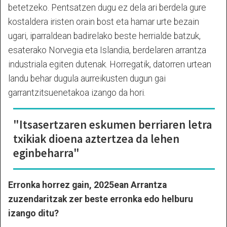
betetzeko. Pentsatzen dugu ez dela ari berdela gure
kostaldera iristen orain bost eta hamar urte bezain
ugari, iparraldean badirelako beste herrialde batzuk,
esaterako Norvegia eta Islandia, berdelaren arrantza
industriala egiten dutenak. Horregatik, datorren urtean
landu behar dugula aurreikusten dugun gai
garrantzitsuenetakoa izango da hori.
"Itsasertzaren eskumen berriaren letra
txikiak dioena aztertzea da lehen
eginbeharra"
Erronka horrez gain, 2025ean Arrantza
zuzendaritzak zer beste erronka edo helburu
izango ditu?