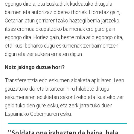
egongo direla, eta Euskaditik kudeatuko ditugula
baimen eta autorizazio berezi horiek. Horretaz gain,
Getarian atun gorriarentzako haztegi berria jartzeko
itsas eremua okupatzeko baimenak ere gure gain
egongo dira. Horiez gain, beste mila arlo egongo dira,
eta ikusi beharko dugu eskumenak zer baimentzen
digun eta zer aukera ematen digun.
Noiz jakingo duzue hori?
Transferentzia edo eskumen aldaketa apirilaren 1ean
gauzatuko da, eta bitartean hiru hilabete ditugu
eskumenaren edukietan sakontzeko eta ikusteko zer
geldituko den gure esku, eta zerk jarraituko duen
Espainiako Gobernuaren esku.
"Soldata ona irabazten da baina, hala