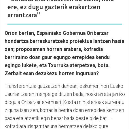
ere, ez dugu gazterik erakartzen
arrantzara"
Orion bertan, Espainiako Gobernua Oribarzar
hondartza berreskuratzeko proiektua lantzen hasia
zen; proposamen horren arabera, kofradia
berriraino doan gaur egungo errepidea kendu
egingo lukete, eta Txurruka aterpetxea, bota.
Zerbait esan dezakezu horren inguruan?
Transferentzia gauzatzen denean, eskumen hori Eusko
Jaurlaritzaren menpe gelditzen bada, noski arreta jarriko
diogula Oribarzar eremuari. Kosta ministerioak aurreratu
ziguna izan zen, kofradia berrira doan errepidea kentzen
bada eta atzetik egin behar bada beste bide bat –
kofradiara irisgarritasuna bermatzea delako gure