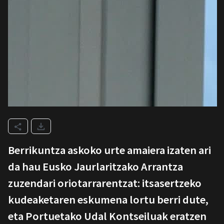
Berrikuntza askoko urte amaiera izaten ari
da hau Eusko Jaurlaritzako Arrantza
zuzendari oriotarrarentzat: itsasertzeko
kudeaketaren eskumena lortu berri dute,
eta Portuetako Udal Kontseiluak eratzen