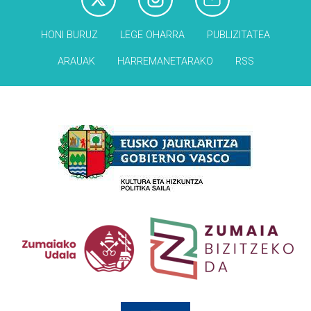
HONI BURUZ
LEGE OHARRA
PUBLIZITATEA
ARAUAK
HARREMANETARAKO
RSS
Babesleak