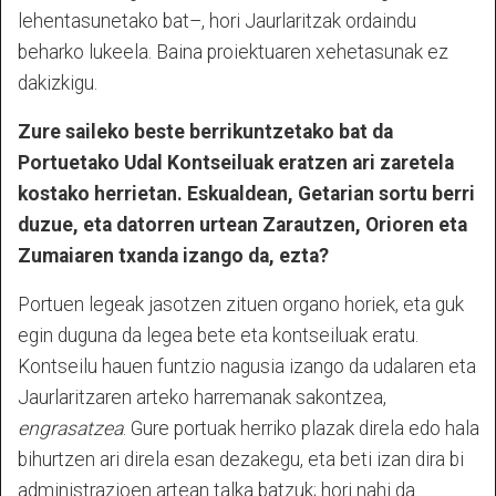
lehentasunetako bat–, hori Jaurlaritzak ordaindu
beharko lukeela. Baina proiektuaren xehetasunak ez
dakizkigu.
Zure saileko beste berrikuntzetako bat da
Portuetako Udal Kontseiluak eratzen ari zaretela
kostako herrietan. Eskualdean, Getarian sortu berri
duzue, eta datorren urtean Zarautzen, Orioren eta
Zumaiaren txanda izango da, ezta?
Portuen legeak jasotzen zituen organo horiek, eta guk
egin duguna da legea bete eta kontseiluak eratu.
Kontseilu hauen funtzio nagusia izango da udalaren eta
Jaurlaritzaren arteko harremanak sakontzea,
engrasatzea
. Gure portuak herriko plazak direla edo hala
bihurtzen ari direla esan dezakegu, eta beti izan dira bi
administrazioen artean talka batzuk; hori nahi da