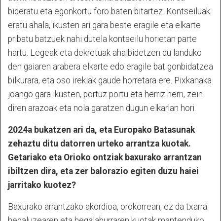
bideratu eta egonkortu foro baten bitartez. Kontseiluak
eratu ahala, ikusten ari gara beste eragile eta elkarte
pribatu batzuek nahi dutela kontseilu horietan parte
hartu. Legeak eta dekretuak ahalbidetzen du landuko
den gaiaren arabera elkarte edo eragile bat gonbidatzea
bilkurara, eta oso irekiak gaude horretara ere. Pixkanaka
joango gara ikusten, portuz portu eta herriz herri, zein
diren arazoak eta nola garatzen dugun elkarlan hori.
2024a bukatzen ari da, eta Europako Batasunak
zehaztu ditu datorren urteko arrantza kuotak.
Getariako eta Orioko ontziak baxurako arrantzan
ibiltzen dira, eta zer balorazio egiten duzu haiei
jarritako kuotez?
Baxurako arrantzako akordioa, orokorrean, ez da txarra:
hegaluzearen eta hegalaburraren kuotak mantenduko