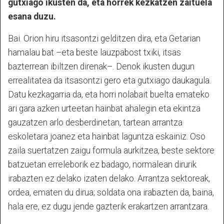
gutxiago ikusten da, eta horrek kezkatzen zaituela
esana duzu.
Bai. Orion hiru itsasontzi gelditzen dira, eta Getarian
hamalau bat –eta beste lauzpabost txiki, itsas
bazterrean ibiltzen direnak–. Denok ikusten dugun
errealitatea da itsasontzi gero eta gutxiago daukagula.
Datu kezkagarria da, eta horri nolabait buelta emateko
ari gara azken urteetan hainbat ahalegin eta ekintza
gauzatzen arlo desberdinetan, tartean arrantza
eskoletara joanez eta hainbat laguntza eskainiz. Oso
zaila suertatzen zaigu formula aurkitzea, beste sektore
batzuetan erreleborik ez badago, normalean dirurik
irabazten ez delako izaten delako. Arrantza sektoreak,
ordea, ematen du dirua; soldata ona irabazten da, baina,
hala ere, ez dugu jende gazterik erakartzen arrantzara.