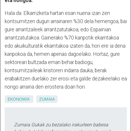
eta nongoa.
Hala da. Elkarrizketa hartan esan nuena izan zen
kontsumitzen dugun arrainaren %30 dela hemengoa, bai
gure arrantzaleek arrantzatutakoa, edo Espainian
arrantzatutakoa. Gainerako %70 kanpotik ekarritakoa
edo akuikulturatik ekarritakoa izaten da; hori ere ia dena
kanpokoa da, hemen apenas dagoelako. Hortaz, gure
sektoreari bultzada eman behar badiogu,
kontsumitzaileak kristoren indarra dauka, berak
erabakitzen duelako zer erosi eta galde dezakeelako ea
nongo arraina den erostera doan hori.
EKONOMIA
ZUMAIA
Zumaia Gukak zu bezalako irakurleen babesa