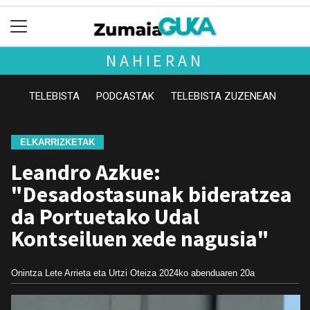
NAHIERAN
TELEBISTA
PODCASTAK
TELEBISTA ZUZENEAN
ELKARRIZKETAK
Leandro Azkue:
"Desadostasunak bideratzea
da Portuetako Udal
Kontseiluen xede nagusia"
Onintza Lete Arrieta eta Urtzi Oteiza
2024ko abenduaren 20a