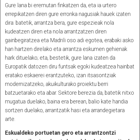
Gure lana bi eremutan finkatzen da, eta ia urtero
errepikatzen diren gure erronka nagusiak hauek izaten
dira: batetik, arrantza bera, gure espezieak nola
kudeatzen diren eta nola arrantzatzen diren
gainbegiratzea eta Madrili oso adi egotea, erabaki asko
han hartzen direlako eta arrantza eskumen gehienak
hark dituelako; eta, bestetik, gure lana izaten da
Europatik datozen diru funtsak egoki kudeatzea hainbat
eratako eskaerei erantzuteko, izan itsasontziak
modernizatzeko, akuikulturako proiektu berri
batzuetarako eta abar. Sektore berezia da, batetik nitxo
mugatua duelako, baina era berean, balio kate handia
sortzen duelako, arrantzatik hasi eta arrandegietara
arte.
Eskualdeko portuetan gero eta arrantzontzi