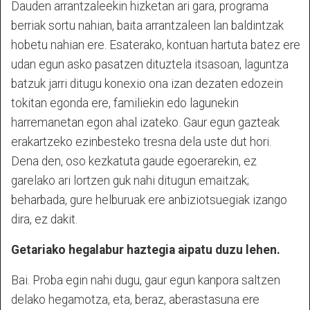
Dauden arrantzaleekin hizketan ari gara, programa
berriak sortu nahian, baita arrantzaleen lan baldintzak
hobetu nahian ere. Esaterako, kontuan hartuta batez ere
udan egun asko pasatzen dituztela itsasoan, laguntza
batzuk jarri ditugu konexio ona izan dezaten edozein
tokitan egonda ere, familiekin edo lagunekin
harremanetan egon ahal izateko. Gaur egun gazteak
erakartzeko ezinbesteko tresna dela uste dut hori.
Dena den, oso kezkatuta gaude egoerarekin, ez
garelako ari lortzen guk nahi ditugun emaitzak;
beharbada, gure helburuak ere anbiziotsuegiak izango
dira, ez dakit.
Getariako hegalabur haztegia aipatu duzu lehen.
Bai. Proba egin nahi dugu, gaur egun kanpora saltzen
delako hegamotza, eta, beraz, aberastasuna ere