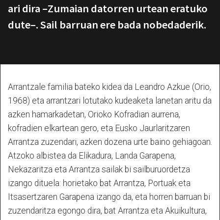
ari dira –Zumaian datorren urtean eratuko
dute–. Sail barruan ere bada nobedaderik.
Arrantzale familia bateko kidea da Leandro Azkue (Orio,
1968) eta arrantzari lotutako kudeaketa lanetan aritu da
azken hamarkadetan, Orioko Kofradian aurrena,
kofradien elkartean gero, eta Eusko Jaurlaritzaren
Arrantza zuzendari, azken dozena urte baino gehiagoan.
Atzoko albistea da Elikadura, Landa Garapena,
Nekazaritza eta Arrantza sailak bi sailburuordetza
izango dituela: horietako bat Arrantza, Portuak eta
Itsasertzaren Garapena izango da, eta horren barruan bi
zuzendaritza egongo dira, bat Arrantza eta Akuikultura,