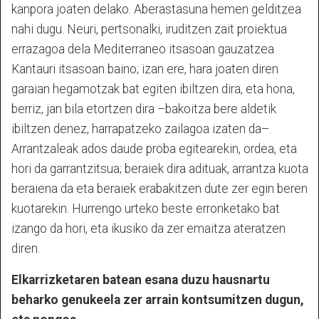
kanpora joaten delako. Aberastasuna hemen gelditzea
nahi dugu. Neuri, pertsonalki, iruditzen zait proiektua
errazagoa dela Mediterraneo itsasoan gauzatzea
Kantauri itsasoan baino; izan ere, hara joaten diren
garaian hegamotzak bat egiten ibiltzen dira, eta hona,
berriz, jan bila etortzen dira –bakoitza bere aldetik
ibiltzen denez, harrapatzeko zailagoa izaten da–.
Arrantzaleak ados daude proba egitearekin, ordea, eta
hori da garrantzitsua; beraiek dira adituak, arrantza kuota
beraiena da eta beraiek erabakitzen dute zer egin beren
kuotarekin. Hurrengo urteko beste erronketako bat
izango da hori, eta ikusiko da zer emaitza ateratzen
diren.
Elkarrizketaren batean esana duzu hausnartu
beharko genukeela zer arrain kontsumitzen dugun,