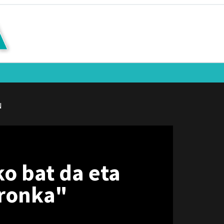
N
ko bat da eta
rronka"