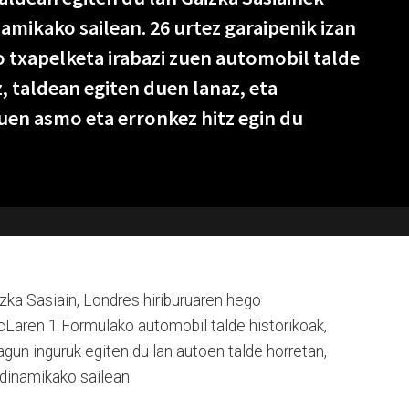
amikako sailean. 26 urtez garaipenik izan
o txapelketa irabazi zuen automobil talde
, taldean egiten duen lanaz, eta
tuen asmo eta erronkez hitz egin du
zka Sasiain, Londres hiriburuaren hego
cLaren 1 Formulako automobil talde historikoak,
lagun inguruk egiten du lan autoen talde horretan,
odinamikako sailean.