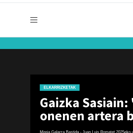
ELKARRIZKETAK
Gaizka Sasiain:
onenen artera b
Mireia Galarza Bastida - Juan Luis Romatet
2025eko u