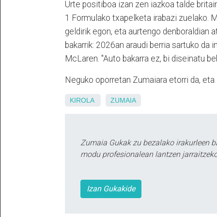
Urte positiboa izan zen iazkoa talde brita
1 Formulako txapelketa irabazi zuelako. M
geldirik egon, eta aurtengo denboraldian at
bakarrik: 2026an araudi berria sartuko da 
McLaren. "Auto bakarra ez, bi diseinatu beh
Neguko oporretan Zumaiara etorri da, eta e
KIROLA
ZUMAIA
Zumaia Gukak zu bezalako irakurleen b
modu profesionalean lantzen jarraitzeko
Izan Gukakide