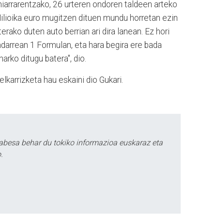
iniarrarentzako, 26 urteren ondoren taldeen arteko
ilioika euro mugitzen dituen mundu horretan ezin
erako duten auto berrian ari dira lanean. Ez hori
indarrean 1 Formulan, eta hara begira ere bada
arko ditugu batera", dio.
lkarrizketa hau eskaini dio Gukari.
abesa behar du tokiko informazioa euskaraz eta
.