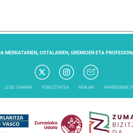
A MERKATARIEN, OSTALARIEN, GREMIOEN ETA PROFESION
LEGE OHARRA
PUBLIZITATEA
ARAUAK
HARREMANET
Babesleak