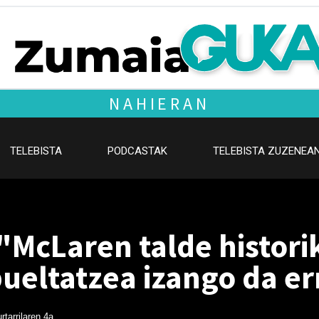
NAHIERAN
TELEBISTA
PODCASTAK
TELEBISTA ZUZENEA
 "McLaren talde histori
ueltatzea izango da e
rtarrilaren 4a