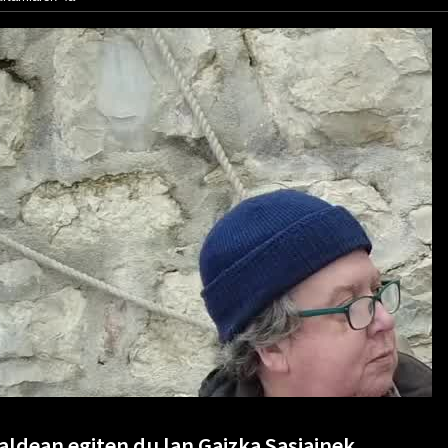
ldean egiten du lan Gaizka Sasiainek