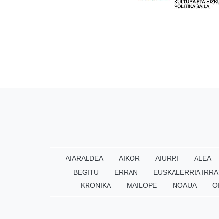
AIARALDEA
AIKOR
AIURRI
ALEA
BEGITU
ERRAN
EUSKALERRIA IRRA
KRONIKA
MAILOPE
NOAUA
O