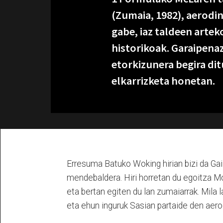
(Zumaia, 1982), aerodin
gabe, iaz taldeen artek
historikoak. Garaipenaz
etorkizunera begira di
elkarrizketa honetan.
Erresuma Batuko Woking hirian bizi da Gai
mendebaldera. Hiri horretan du egoitza M
eta bertan egiten du lan zumaiarrak. Mila 
eta ehun inguruk Sasian partaide den aer