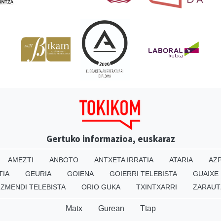
Gertuko informazioa, euskaraz
AMEZTI
ANBOTO
ANTXETA IRRATIA
ATARIA
AZP
TIA
GEURIA
GOIENA
GOIERRI TELEBISTA
GUAIXE
IZMENDI TELEBISTA
ORIO GUKA
TXINTXARRI
ZARAUT
Matx
Gurean
Ttap