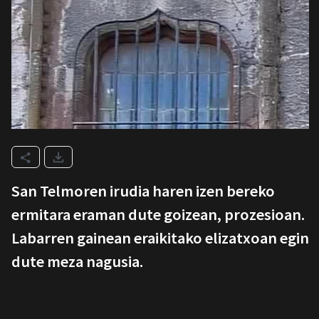
San Telmoren irudia haren izen bereko
ermitara eraman dute goizean, prozesioan.
Labarren gainean eraikitako elizatxoan egin
dute meza nagusia.