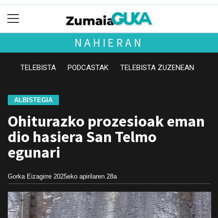
NAHIERAN
TELEBISTA
PODCASTAK
TELEBISTA ZUZENEAN
ALBISTEGIA
Ohiturazko prozesioak eman
dio hasiera San Telmo
egunari
Gorka Eizagirre
2025eko apirilaren 28a