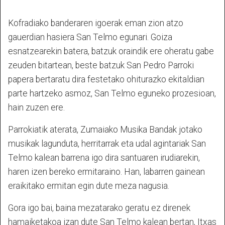
Kofradiako banderaren igoerak eman zion atzo
gauerdian hasiera San Telmo egunari. Goiza
esnatzearekin batera, batzuk oraindik ere oheratu gabe
zeuden bitartean, beste batzuk San Pedro Parroki
papera bertaratu dira festetako ohiturazko ekitaldian
parte hartzeko asmoz, San Telmo eguneko prozesioan,
hain zuzen ere.
Parrokiatik aterata, Zumaiako Musika Bandak jotako
musikak lagunduta, herritarrak eta udal agintariak San
Telmo kalean barrena igo dira santuaren irudiarekin,
haren izen bereko ermitaraino. Han, labarren gainean
eraikitako ermitan egin dute meza nagusia.
Gora igo bai, baina mezatarako geratu ez direnek
hamaiketakoa izan dute San Telmo kalean bertan, Itxas