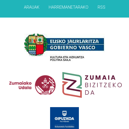
ARAUAK
HARREMANETARAKO
RSS
Babesleak