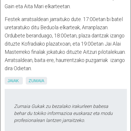
Gain eta Aita Mari elkarteetan.
Festek arratsaldean jarraituko dute. 17:00etan bi batel
uretaratuko ditu Beduola elkarteak, Arranplazan.
Ordubete beranduago, 18:00etan, plaza dantzak izango
dituzte Kofradiako plazatxoan, eta 19:00etan Jai Alai
Masterreko finalak jokatuko dituzte Aitzuri pilotalekuan.
Arratsaldean, baita ere, haurrentzako puzgarriak izango
dira Odietan.
JAIAK
ZUMAIA
Zumaia Gukak zu bezalako irakurleen babesa
behar du tokiko informazioa euskaraz eta modu
profesionalean lantzen jarraitzeko.