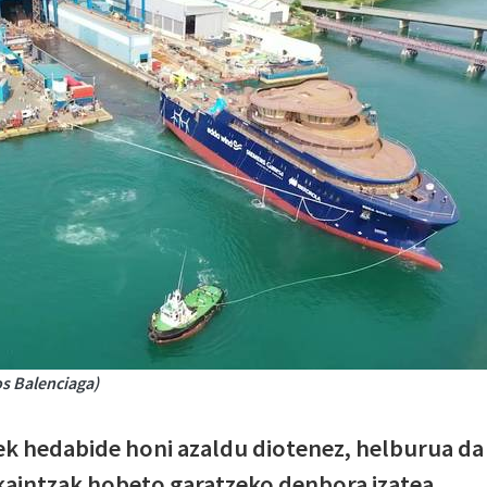
ros Balenciaga)
ek hedabide honi azaldu diotenez, helburua da
kaintzak hobeto garatzeko denbora izatea.