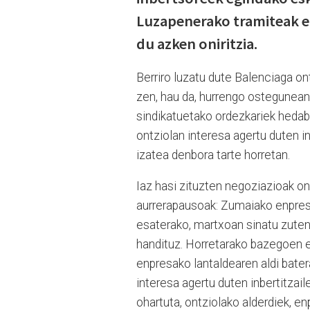
Luzapenerako tramiteak e
du azken oniritzia.
Berriro luzatu dute Balenciaga o
zen, hau da, hurrengo ostegunean,
sindikatuetako ordezkariek hedab
ontziolan interesa agertu duten i
izatea denbora tarte horretan.
Iaz hasi zituzten negoziazioak ont
aurrerapausoak: Zumaiako enpre
esaterako, martxoan sinatu zuten,
handituz. Horretarako bazegoen 
enpresako lantaldearen aldi batera
interesa agertu duten inbertitzai
ohartuta, ontziolako alderdiek, e