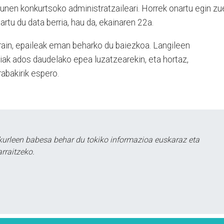
unen konkurtsoko administratzaileari. Horrek onartu egin zu
artu du data berria, hau da, ekainaren 22a.
rain, epaileak eman beharko du baiezkoa. Langileen
tiak ados daudelako epea luzatzearekin, eta hortaz,
abakirik espero.
urleen babesa behar du tokiko informazioa euskaraz eta
rraitzeko.