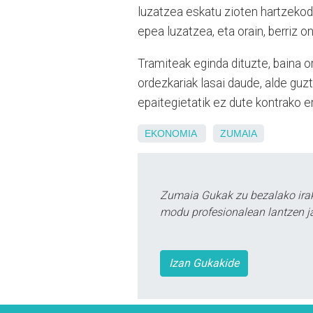
luzatzea eskatu zioten hartzekod
epea luzatzea, eta orain, berriz on
Tramiteak eginda dituzte, baina o
ordezkariak lasai daude, alde guz
epaitegietatik ez dute kontrako er
EKONOMIA
ZUMAIA
Zumaia Gukak zu bezalako irak
modu profesionalean lantzen ja
Izan Gukakide