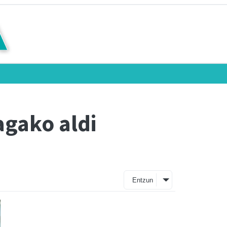
agako aldi
Entzun