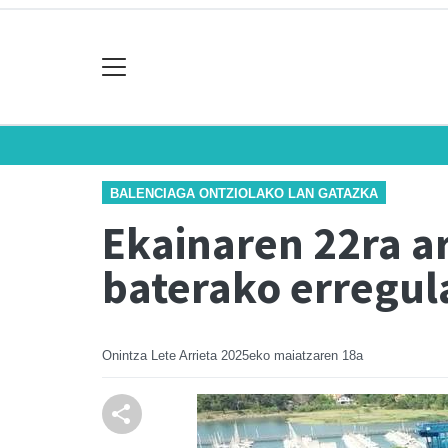
BALENCIAGA ONTZIOLAKO LAN GATAZKA
Ekainaren 22ra ar
baterako erregul
Onintza Lete Arrieta
2025eko maiatzaren 18a