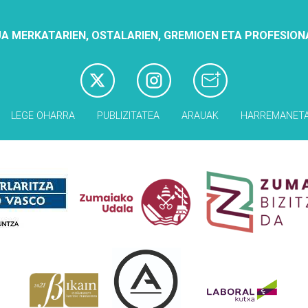
A MERKATARIEN, OSTALARIEN, GREMIOEN ETA PROFESION
LEGE OHARRA
PUBLIZITATEA
ARAUAK
HARREMANET
Babesleak