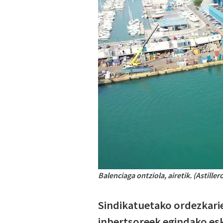
Balenciaga ontziola, airetik. (Astille
Sindikatuetako ordezkari
inbertsoreek egindako es