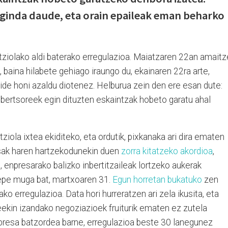
ginda daude, eta orain epaileak eman beharko
ntziolako aldi baterako erregulazioa. Maiatzaren 22an amait
 baina hilabete gehiago iraungo du, ekainaren 22ra arte,
ide honi azaldu diotenez. Helburua zein den ere esan dute:
nbertsoreek egin dituzten eskaintzak hobeto garatu ahal
ziola ixtea ekiditeko, eta ordutik, pixkanaka ari dira ematen
sak haren hartzekodunekin duen
zorra kitatzeko akordioa
,
 enpresarako balizko inbertitzaileak lortzeko aukerak
epe muga bat, martxoaren 31.
Egun horretan bukatuko
zen
ko erregulazioa. Data hori hurreratzen ari zela ikusita, eta
leekin izandako negoziazioek fruiturik ematen ez zutela
npresa batzordea barne, erregulazioa beste 30 lanegunez