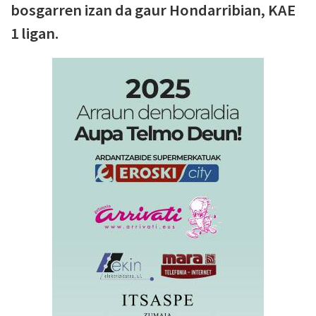
bosgarren izan da gaur Hondarribian, KAE
1 ligan.