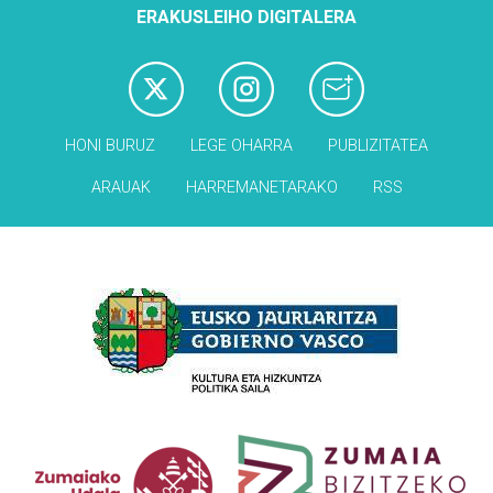
ERAKUSLEIHO DIGITALERA
HONI BURUZ
LEGE OHARRA
PUBLIZITATEA
ARAUAK
HARREMANETARAKO
RSS
Babesleak