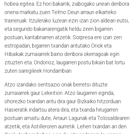
hobea egitea. Ez hori bakarrik, ziabogako unean denbora
onena markatu zuen Telmo Deun arraun elkarteko
traineruak. Itzulerako luzean ezin izan zion aldeari eutsi,
eta segundo bakarrarengatik heldu ziren bigarren
postuan, kantabriarren atzetik. Sorpresa ere izan zen
estropadan, bigarren txandan aritutako Oriok eta
Hibaikak zumaiarrek baino denbora okerragoak egin
zituzten eta. Ondorioz, laugarren postu bikain bat lortu
zuten saregileek Hondarribian.
Atzo izandako sentsazio onak berretsi dituzte
zumaiarrek gaur Lekeition. Atzo laugarren eginda,
ohorezko txandan aritu dira gaur Bizkaiko hitzorduan.
Hasieratik indartsu atera dira, eta txanda hirugarren
postuan amaitu dute, Arraun Lagunak eta Tolosaldearen
atzetik, eta Astilleroren aurretik. Lehen txandan ari den