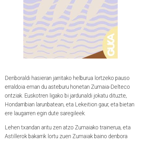
Denboraldi hasieran jarritako helburua lortzeko pauso
erraldoia eman du asteburu honetan Zumaia-Delteco
ontziak. Euskotren ligako bi jardunaldi jokatu dituzte,
Hondarribian larunbatean, eta Lekeition gaur, eta bietan
ere laugarren egin dute saregileek.
Lehen txandan aritu zen atzo Zumaiako trainerua, eta
Astillerok bakarrik lortu zuen Zumaiak baino denbora