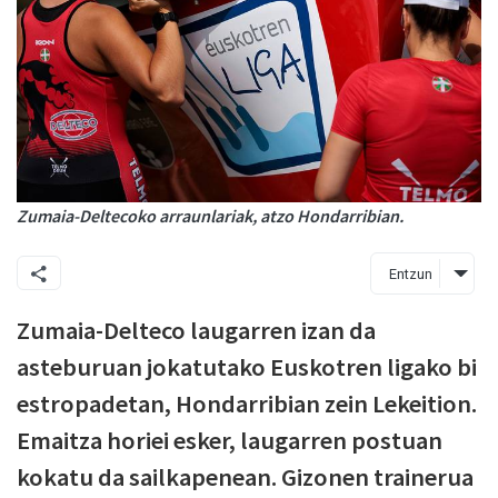
Zumaia-Deltecoko arraunlariak, atzo Hondarribian.
Entzun
Zumaia-Delteco laugarren izan da
asteburuan jokatutako Euskotren ligako bi
estropadetan, Hondarribian zein Lekeition.
Emaitza horiei esker, laugarren postuan
kokatu da sailkapenean. Gizonen trainerua