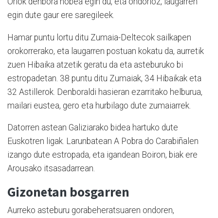
Oriok denbora hobea egin du, eta ondorioz, laugarren
egin dute gaur ere saregileek.
Hamar puntu lortu ditu Zumaia-Deltecok sailkapen
orokorrerako, eta laugarren postuan kokatu da, aurretik
zuen Hibaika atzetik geratu da eta asteburuko bi
estropadetan. 38 puntu ditu Zumaiak, 34 Hibaikak eta
32 Astillerok. Denboraldi hasieran ezarritako helburua,
mailari eustea, gero eta hurbilago dute zumaiarrek.
Datorren astean Galiziarako bidea hartuko dute
Euskotren ligak. Larunbatean A Pobra do Carabiñalen
izango dute estropada, eta igandean Boiron, biak ere
Arousako itsasadarrean.
Gizonetan bosgarren
Aurreko asteburu gorabeheratsuaren ondoren,