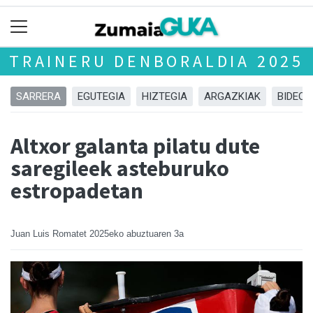
TRAINERU DENBORALDIA 2025
SARRERA
EGUTEGIA
HIZTEGIA
ARGAZKIAK
BIDEOA
Altxor galanta pilatu dute
saregileek asteburuko
estropadetan
Juan Luis Romatet
2025eko abuztuaren 3a