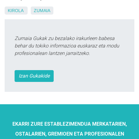
KIROLA
ZUMAIA
Zumaia Gukak zu bezalako irakurleen babesa
behar du tokiko informazioa euskaraz eta modu
profesionalean lantzen jarraitzeko.
Izan Gukakide
EKARRI ZURE ESTABLEZIMENDUA MERKATARIEN,
OSTALARIEN, GREMIOEN ETA PROFESIONALEN