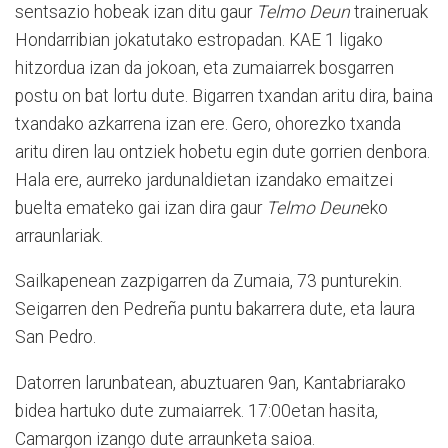
sentsazio hobeak izan ditu gaur
Telmo Deun
traineruak
Hondarribian jokatutako estropadan. KAE 1 ligako
hitzordua izan da jokoan, eta zumaiarrek bosgarren
postu on bat lortu dute. Bigarren txandan aritu dira, baina
txandako azkarrena izan ere. Gero, ohorezko txanda
aritu diren lau ontziek hobetu egin dute gorrien denbora.
Hala ere, aurreko jardunaldietan izandako emaitzei
buelta emateko gai izan dira gaur
Telmo Deun
eko
arraunlariak.
Sailkapenean zazpigarren da Zumaia, 73 punturekin.
Seigarren den Pedreña puntu bakarrera dute, eta laura
San Pedro.
Datorren larunbatean, abuztuaren 9an, Kantabriarako
bidea hartuko dute zumaiarrek. 17:00etan hasita,
Camargon izango dute arraunketa saioa.