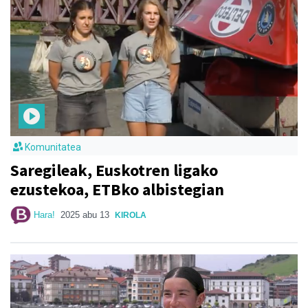
Komunitatea
Saregileak, Euskotren ligako
ezustekoa, ETBko albistegian
Hara!
2025 abu 13
KIROLA