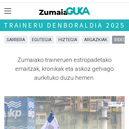
TRAINERU DENBORALDIA 2025
SARRERA
EGUTEGIA
HIZTEGIA
ARGAZKIAK
BIDEOA
Zumaiako traineruen estropadetako
emaitzak, kronikak eta askoz gehiago
aurkituko duzu hemen.