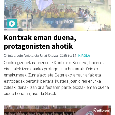
Kontxak eman duena,
protagonisten ahotik
Onintza Lete Arrieta eta Urtzi Oteiza
2025 ira 14
KIROLA
Orioko gizonek irabazi dute Kontxako Bandera, baina ez
dira haiek izan gaurko protagonista bakarrak. Orioko
emakumeak, Zumaiako eta Getariako arraunlariak eta
estropadak bertatik bertara ikustera joan diren ehunka
zaleak, denak izan dira festaren parte. Goizak eman duena
bideo honetan jaso du Gukak.