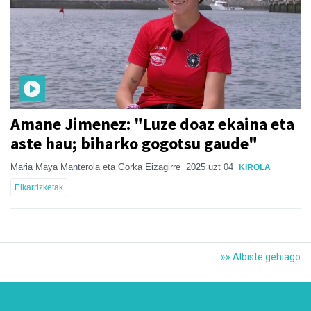
Amane Jimenez: "Luze doaz ekaina eta
aste hau; biharko gogotsu gaude"
Maria Maya Manterola eta Gorka Eizagirre
2025 uzt 04
KIROLA
Elkarrizketak
»» Albiste gehiago