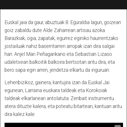
Euskal jaia da gaur, abuztuak 8. Eguraldia lagun, goizean
goiz zabaldu dute Alde Zaharrean artisau azoka.
Barazkiak, ogia, zapatak, egurrez eginiko haurrentzako
jostailuak nahiz baserritarren arropak izan dira salgai
han. Anjel Mari Peñagarikano eta Sebastian Lizaso
udaletxean balkoitik balkoira bertsotan aritu dira, eta
bero sapa egin arren, jendetza elkartu da inguruan.
Lehenbizikoz, gainera, kantujira izan da Euskal Jai
egunean, Larraina euskara taldeak eta Korokoiak
taldeak elkarlanean antolatuta. Zenbait instrumentu
atera dituzte kalera, eta poteatu bitartean, kantuan aritu
dira kalez kale.