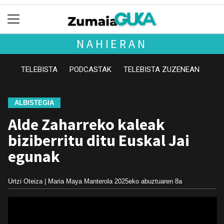
NAHIERAN
TELEBISTA
PODCASTAK
TELEBISTA ZUZENEAN
ALBISTEGIA
Alde Zaharreko kaleak
biziberritu ditu Euskal Jai
egunak
Urtzi Oteiza | Maria Maya Manterola
2025eko abuztuaren 8a