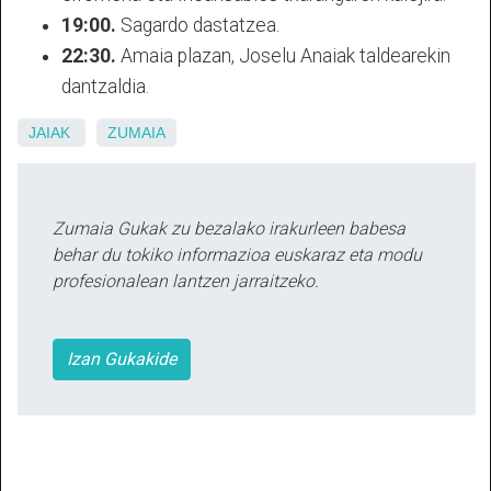
19:00.
Sagardo dastatzea.
22:30.
Amaia plazan, Joselu Anaiak taldearekin
dantzaldia.
JAIAK
ZUMAIA
Zumaia Gukak zu bezalako irakurleen babesa
behar du tokiko informazioa euskaraz eta modu
profesionalean lantzen jarraitzeko.
Izan Gukakide