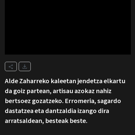
Alde Zaharreko kaleetan jendetza elkartu
da goiz partean, artisau azokaz nahiz
bertsoez gozatzeko. Erromeria, sagardo
dastatzea eta dantzaldia izango dira
arratsaldean, besteak beste.