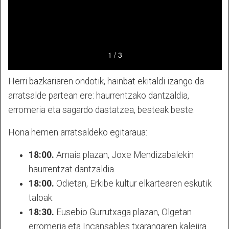
Herri bazkariaren ondotik, hainbat ekitaldi izango da
arratsalde partean ere: haurrentzako dantzaldia,
erromeria eta sagardo dastatzea, besteak beste.
Hona hemen arratsaldeko egitaraua:
18:00.
Amaia plazan, Joxe Mendizabalekin
haurrentzat dantzaldia.
18:00.
Odietan, Erkibe kultur elkartearen eskutik
taloak.
18:30.
Eusebio Gurrutxaga plazan, Olgetan
erromeria eta Incansables txarangaren kalejira.