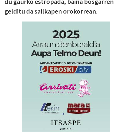
du gaurko estropada, baina bosgarren
gelditu da sailkapen orokorrean.