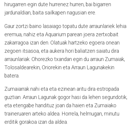
hirugarren egin dute hurrenez hurren, bai bigarren
jardunaldian, baita sailkapen nagusian ere.
Gaur zortzi baino lasaiago topatu dute arraunlariek lehia
eremua, nahiz eta Aquarium parean joera zertxobait
zakarragoa izan den. Olatuak hartzeko egoera onean
zegoen itsasoa, eta aukera hori baliatzen saiatu dira
arraunlariak. Ohorezko txandan egin du arraun Zumaiak,
Tolosaldearekin, Oriorekin eta Arraun Lagunakekin
batera.
Zumaiarrak nahi eta eta ezinean aritu dira estropada
guztian. Arraun Lagunak gogor hasi da lehen segundotik,
eta etengabe handituz joan da haien eta Zumaiako
traineruaren arteko aldea. Horrela, helmugan, minutu
erditik gorakoa izan da aldea.