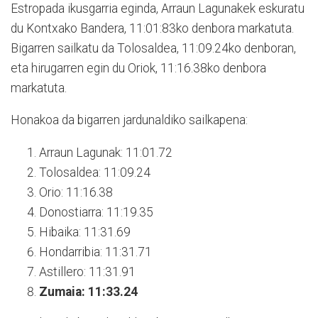
Estropada ikusgarria eginda, Arraun Lagunakek eskuratu
du Kontxako Bandera, 11:01:83ko denbora markatuta.
Bigarren sailkatu da Tolosaldea, 11:09.24ko denboran,
eta hirugarren egin du Oriok, 11:16.38ko denbora
markatuta.
Honakoa da bigarren jardunaldiko sailkapena:
Arraun Lagunak: 11:01.72
Tolosaldea: 11:09.24
Orio: 11:16.38
Donostiarra: 11:19.35
Hibaika: 11:31.69
Hondarribia: 11:31.71
Astillero: 11:31.91
Zumaia: 11:33.24