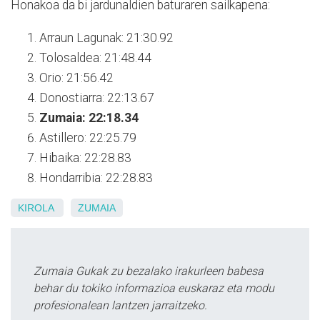
Honakoa da bi jardunaldien baturaren sailkapena:
Arraun Lagunak: 21:30.92
Tolosaldea: 21:48.44
Orio: 21:56.42
Donostiarra: 22:13.67
Zumaia: 22:18.34
Astillero: 22:25.79
Hibaika: 22:28.83
Hondarribia: 22:28.83
KIROLA
ZUMAIA
Zumaia Gukak zu bezalako irakurleen babesa
behar du tokiko informazioa euskaraz eta modu
profesionalean lantzen jarraitzeko.