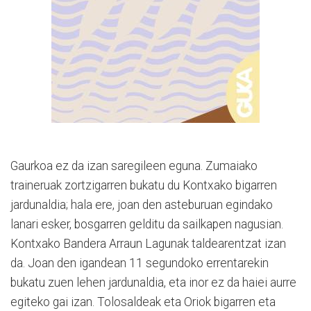
Gaurkoa ez da izan saregileen eguna. Zumaiako
traineruak zortzigarren bukatu du Kontxako bigarren
jardunaldia; hala ere, joan den asteburuan egindako
lanari esker, bosgarren gelditu da sailkapen nagusian.
Kontxako Bandera Arraun Lagunak taldearentzat izan
da. Joan den igandean 11 segundoko errentarekin
bukatu zuen lehen jardunaldia, eta inor ez da haiei aurre
egiteko gai izan. Tolosaldeak eta Oriok bigarren eta