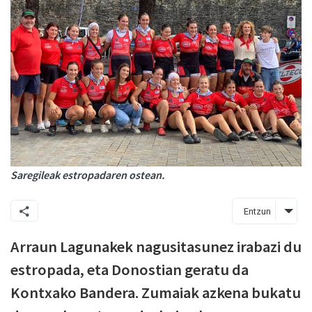
Saregileak estropadaren ostean.
Entzun
Arraun Lagunakek nagusitasunez irabazi du
estropada, eta Donostian geratu da
Kontxako Bandera. Zumaiak azkena bukatu