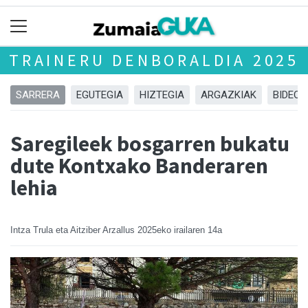
TRAINERU DENBORALDIA 2025
SARRERA
EGUTEGIA
HIZTEGIA
ARGAZKIAK
BIDEOA
Saregileek bosgarren bukatu
dute Kontxako Banderaren
lehia
Intza Trula eta Aitziber Arzallus
2025eko irailaren 14a