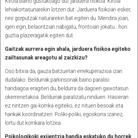
Kirola baino gustukoago dut jarduera fisikoa. Kirola
lehiakortasunarekin lotzen dut. Jarduera fisikoari esker,
nire gorputzak naturarekin bat egiten du. Mendira joan,
igeri egin, belaontzian nabigatu, frontoian jokatu... hori
guztia plazeragatik egiten dut.
Gaitzak aurrera egin ahala, jarduera fisikoa egiteko
zailtasunak areagotu al zaizkizu?
Oso bitxia da, gauza batzuetan errekuperazioa izan
dudalako. Beldurrak parkinsonak baino paralisi
handiagoa eragiten du; beldurra da dagoen gaixotasun
okerrenetakoa. Beldurrak paralizatu ninduen. Hasieran
ez nintzen gai korrika egiteko, ez nituen besoak eta
hankak koordinatzen. Poliki-poliki, egoskorra izanez,
lortu dut korrikara lotzea.
Psikologikoki exijentzia handia eskatuko du horrek