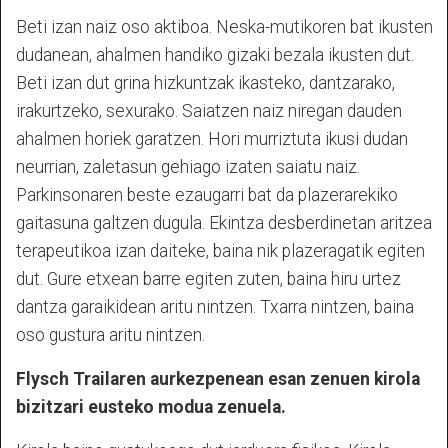
Beti izan naiz oso aktiboa. Neska-mutikoren bat ikusten
dudanean, ahalmen handiko gizaki bezala ikusten dut.
Beti izan dut grina hizkuntzak ikasteko, dantzarako,
irakurtzeko, sexurako. Saiatzen naiz niregan dauden
ahalmen horiek garatzen. Hori murriztuta ikusi dudan
neurrian, zaletasun gehiago izaten saiatu naiz.
Parkinsonaren beste ezaugarri bat da plazerarekiko
gaitasuna galtzen dugula. Ekintza desberdinetan aritzea
terapeutikoa izan daiteke, baina nik plazeragatik egiten
dut. Gure etxean barre egiten zuten, baina hiru urtez
dantza garaikidean aritu nintzen. Txarra nintzen, baina
oso gustura aritu nintzen.
Flysch Trailaren aurkezpenean esan zenuen kirola
bizitzari eusteko modua zenuela.