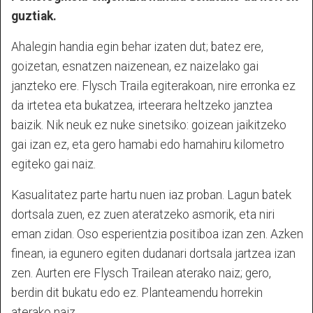
guztiak.
Ahalegin handia egin behar izaten dut; batez ere,
goizetan, esnatzen naizenean, ez naizelako gai
janzteko ere. Flysch Traila egiterakoan, nire erronka ez
da irtetea eta bukatzea, irteerara heltzeko janztea
baizik. Nik neuk ez nuke sinetsiko: goizean jaikitzeko
gai izan ez, eta gero hamabi edo hamahiru kilometro
egiteko gai naiz.
Kasualitatez parte hartu nuen iaz proban. Lagun batek
dortsala zuen, ez zuen ateratzeko asmorik, eta niri
eman zidan. Oso esperientzia positiboa izan zen. Azken
finean, ia egunero egiten dudanari dortsala jartzea izan
zen. Aurten ere Flysch Trailean aterako naiz; gero,
berdin dit bukatu edo ez. Planteamendu horrekin
aterako naiz.