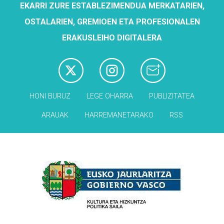
EKARRI ZURE ESTABLEZIMENDUA MERKATARIEN,
OSTALARIEN, GREMIOEN ETA PROFESIONALEN
ERAKUSLEIHO DIGITALERA
HONI BURUZ
LEGE OHARRA
PUBLIZITATEA
ARAUAK
HARREMANETARAKO
RSS
Babesleak