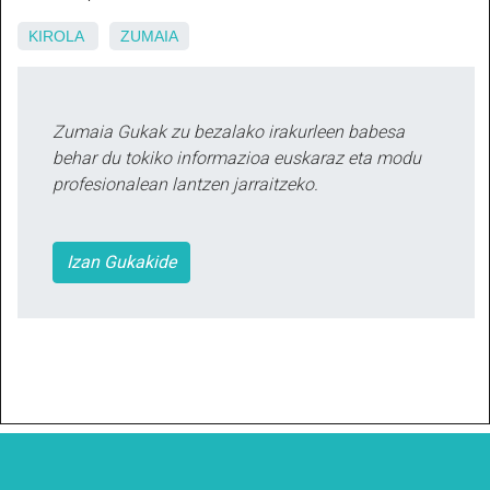
KIROLA
ZUMAIA
Zumaia Gukak zu bezalako irakurleen babesa
behar du tokiko informazioa euskaraz eta modu
profesionalean lantzen jarraitzeko.
Izan Gukakide