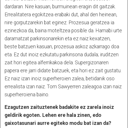
dardaran. Nire kasuan, burmuinean eragin dit gaitzak.
Errealitatera egokitzea erabaki dut, ahal den heinean,
nire gorputzarekin bat eginez. Prozesua geratzea ia
ezinezkoa da, baina moteltzea posible da. Hamabi urte
daramatzat parkinsonarekin eta ez naiz kexatzen,
beste batzuen kasuan, prozesua askoz azkarrago doa
eta. Ez dut inoiz ezkutatu parkinsona dudala; iruditzen
zait hori egitea alferrikakoa dela. Supergizonaren
papera ere jarri didate batzuek, eta hori ez zait gustatu.
Ez naiz izan inoiz superheroien zalea, betidanik oso
errealista izan naiz. Tom Sawyerren zaleagoa izan naiz
superheroiena baino.
Ezagutzen zaituztenek badakite ez zarela inoiz
geldirik egoten. Lehen ere hala zinen, edo
gaixotasunari aurre egiteko modu bat izan da?