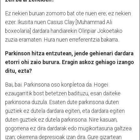
Ez nekien buruan zomorro bat ote nuen ere; ez nekien
ezer. Ikusita nuen Casius Clay [Muhammad Ali
boxeolaria] dardara handiarekin Olinpiar Jokoetako
zuzia eramaten. Hura nuen erreferentzia bakarra.
Parkinson hitza entzutean, jende gehienari dardara
etorri ohi zaio burura. Eragin askoz gehiago izango
ditu, ezta?
Bai, bai. Parkinsona oso konpletoa da. Hogei
ezaugarritik bost betetzen badituzu, esan daiteke
parkinsona duzula. Esaten dute parkinsona duten
guztiek ez dutela dardara egiten, eta dardara egiten
duten guztiek ez dutela parkinsona. Nire kasuan,
gogorrena ez dira dardarak edo mugikortasuna galtzea
izan; okerrena depresioak izan dira. Gure gizartean