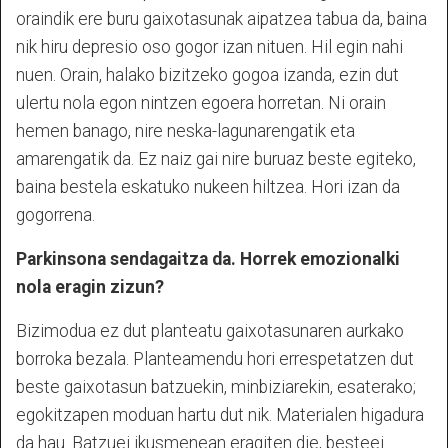
oraindik ere buru gaixotasunak aipatzea tabua da, baina
nik hiru depresio oso gogor izan nituen. Hil egin nahi
nuen. Orain, halako bizitzeko gogoa izanda, ezin dut
ulertu nola egon nintzen egoera horretan. Ni orain
hemen banago, nire neska-lagunarengatik eta
amarengatik da. Ez naiz gai nire buruaz beste egiteko,
baina bestela eskatuko nukeen hiltzea. Hori izan da
gogorrena.
Parkinsona sendagaitza da. Horrek emozionalki
nola eragin zizun?
Bizimodua ez dut planteatu gaixotasunaren aurkako
borroka bezala. Planteamendu hori errespetatzen dut
beste gaixotasun batzuekin, minbiziarekin, esaterako;
egokitzapen moduan hartu dut nik. Materialen higadura
da hau. Batzuei ikusmenean eragiten die, besteei