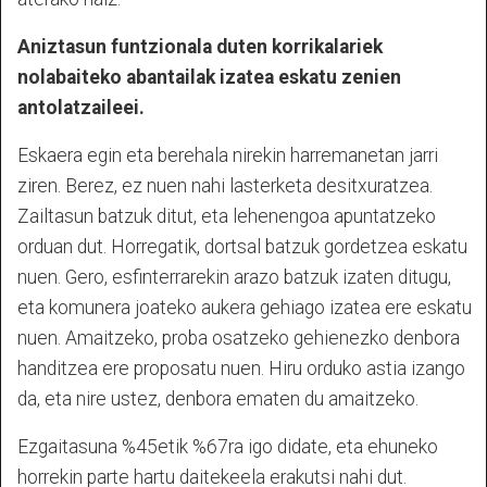
Aniztasun funtzionala duten korrikalariek
nolabaiteko abantailak izatea eskatu zenien
antolatzaileei.
Eskaera egin eta berehala nirekin harremanetan jarri
ziren. Berez, ez nuen nahi lasterketa desitxuratzea.
Zailtasun batzuk ditut, eta lehenengoa apuntatzeko
orduan dut. Horregatik, dortsal batzuk gordetzea eskatu
nuen. Gero, esfinterrarekin arazo batzuk izaten ditugu,
eta komunera joateko aukera gehiago izatea ere eskatu
nuen. Amaitzeko, proba osatzeko gehienezko denbora
handitzea ere proposatu nuen. Hiru orduko astia izango
da, eta nire ustez, denbora ematen du amaitzeko.
Ezgaitasuna %45etik %67ra igo didate, eta ehuneko
horrekin parte hartu daitekeela erakutsi nahi dut.