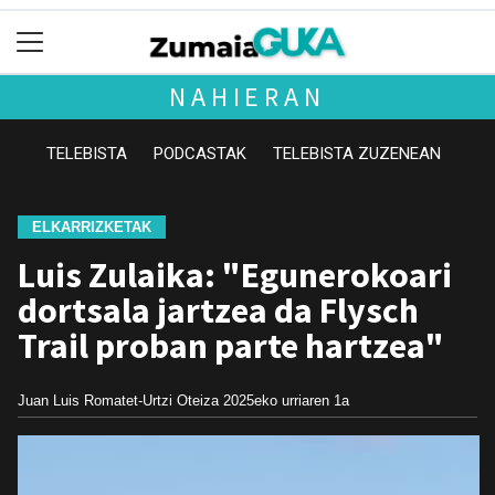
NAHIERAN
TELEBISTA
PODCASTAK
TELEBISTA ZUZENEAN
ELKARRIZKETAK
Luis Zulaika: "Egunerokoari
dortsala jartzea da Flysch
Trail proban parte hartzea"
Juan Luis Romatet-Urtzi Oteiza
2025eko urriaren 1a