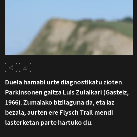
Duela hamabi urte diagnostikatu zioten
Parkinsonen gaitza Luis Zulaikari (Gasteiz,
1966). Zumaiako bizilaguna da, eta iaz
bezala, aurten ere Flysch Trail mendi
lasterketan parte hartuko du.