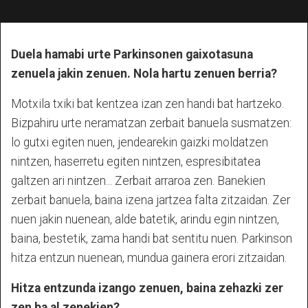
Duela hamabi urte Parkinsonen gaixotasuna
zenuela jakin zenuen. Nola hartu zenuen berria?
Motxila txiki bat kentzea izan zen handi bat hartzeko.
Bizpahiru urte neramatzan zerbait banuela susmatzen:
lo gutxi egiten nuen, jendearekin gaizki moldatzen
nintzen, haserretu egiten nintzen, espresibitatea
galtzen ari nintzen... Zerbait arraroa zen. Banekien
zerbait banuela, baina izena jartzea falta zitzaidan. Zer
nuen jakin nuenean, alde batetik, arindu egin nintzen,
baina, bestetik, zama handi bat sentitu nuen. Parkinson
hitza entzun nuenean, mundua gainera erori zitzaidan.
Hitza entzunda izango zenuen, baina zehazki zer
zen ba al zenekien?