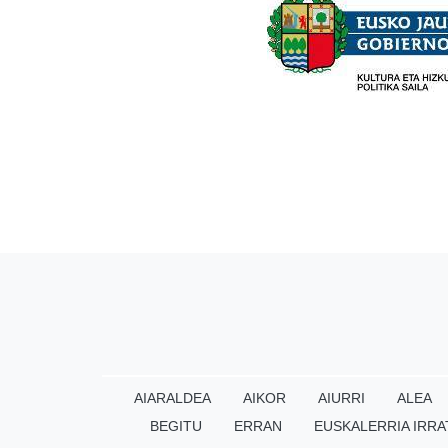
AIARALDEA
AIKOR
AIURRI
ALEA
BEGITU
ERRAN
EUSKALERRIA IRRA