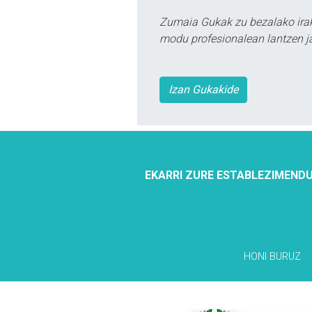
Zumaia Gukak zu bezalako irak
modu profesionalean lantzen ja
Izan Gukakide
EKARRI ZURE ESTABLEZIMENDU
HONI BURUZ