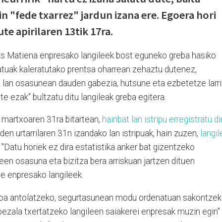
n "fede txarrez" jardun izana ere. Egoera hori
te apirilaren 13tik 17ra.
 Matiena enpresako langileek bost eguneko greba hasiko
katuak kaleratutako prentsa oharrean zehaztu dutenez,
 lan osasunean dauden gabezia, hutsune eta ezbetetze larr
 ezak" bultzatu ditu langileak greba egitera.
martxoaren 31ra bitartean,
hainbat lan istripu erregistratu di
n urtarrilaren 31n izandako lan istripuak, hain zuzen,
langil
 "Datu horiek ez dira estatistika anker bat gizentzeko
ileen osasuna eta bizitza bera arriskuan jartzen dituen
te enpresako langileek.
zioa antolatzeko, segurtasunean modu ordenatuan sakontze
bezala txertatzeko langileen saiakerei enpresak muzin egin"