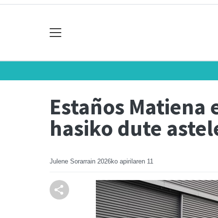
Estaños Matiena 
hasiko dute aste
Julene Sorarrain
2026ko apirilaren 11