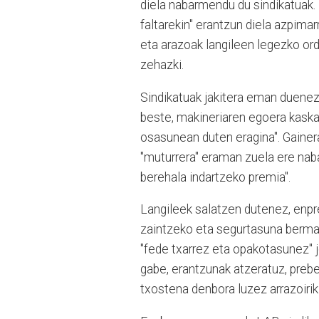
diela nabarmendu du sindikatuak. 
faltarekin" erantzun diela azpima
eta arazoak langileen legezko or
zehazki.
Sindikatuak jakitera eman duenez, 
beste, makineriaren egoera kaskar
osasunean duten eragina". Gainera,
"muturrera" eraman zuela ere naba
berehala indartzeko premia".
Langileek salatzen dutenez, enpr
zaintzeko eta segurtasuna bermat
"fede txarrez eta opakotasunez" 
gabe, erantzunak atzeratuz, prebe
txostena denbora luzez arrazoirik