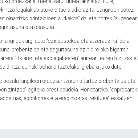
tuko ordezkaria "mehatxatu" duela jakinarazi dute,
kintza legalak abiatuko dituela adierazita. Langileen ustez,
en oinarrizko printzipioen aurkakoa" da, eta horrek "zuzenean
 segurtasuna eta osasuna.
langileek argi dute "ezinbestekoa eta atzeraezina" dela
suna, prebentzioa eta segurtasuna ezin direlako bigarren
jarrera "itxiaren eta axolagabearen" aurrean, euren bizitzak e
aldintza duinak" behar dituztelako, grebara joko dute.
te bezala langileen ordezkaritzaren bitartez prebentzioa eta
en zintzoa" egiteko prest daudela. Horretarako, "enpresarek
adostuak, egonkorrak eta eraginkorrak irekitzea" eskatzen