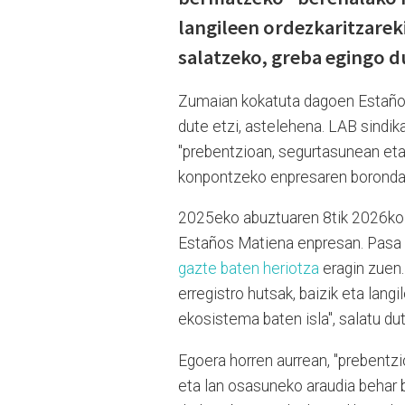
langileen ordezkaritzareki
salatzeko, greba egingo du
Zumaian kokatuta dagoen Estaños
dute etzi, astelehena. LAB sindi
"prebentzioan, segurtasunean eta
konpontzeko enpresaren borondate
2025eko abuztuaren 8tik 2026ko 
Estaños Matiena enpresan. Pasa de
gazte baten heriotza
eragin zuen.
erregistro hutsak, baizik eta lang
ekosistema baten isla", salatu du
Egoera horren aurrean, "prebent
eta lan osasuneko araudia behar 