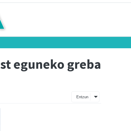
ost eguneko greba
Entzun