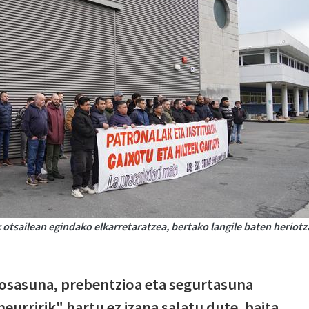
otsailean egindako elkarretaratzea, bertako langile baten heriotz
 osasuna, prebentzioa eta segurtasuna
urririk" hartu ez izana salatu dute, baita