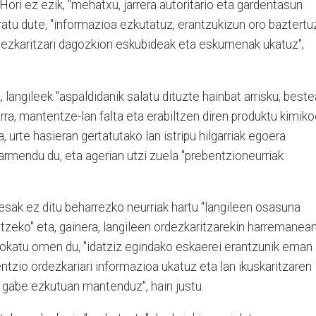
Hori ez ezik, "mehatxu, jarrera autoritario eta gardentasun
rratu dute, "informazioa ezkutatuz, erantzukizun oro baztertu
dezkaritzari dagozkion eskubideak eta eskumenak ukatuz",
langileek "aspaldidanik salatu dituzte hainbat arrisku; best
ra, mantentze-lan falta eta erabiltzen diren produktu kimik
 urte hasieran gertatutako lan istripu hilgarriak egoera
rmendu du, eta agerian utzi zuela "prebentzioneurriak
esak ez ditu beharrezko neurriak hartu "langileen osasuna
zeko" eta, gainera, langileen ordezkaritzarekin harremanea
jokatu omen du, "idatziz egindako eskaerei erantzunik eman
ntzio ordezkariari informazioa ukatuz eta lan ikuskaritzaren
 gabe ezkutuan mantenduz", hain justu.