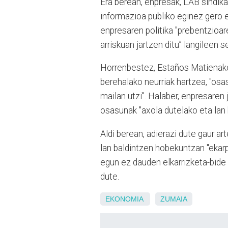
Era berean, enpresak, LAB sindika
informazioa publiko eginez gero e
enpresaren politika "prebentzioar
arriskuan jartzen ditu” langileen
Horrenbestez, Estaños Matienako 
berehalako neurriak hartzea, "osa
mailan utzi". Halaber, enpresaren 
osasunak "axola dutelako eta lan b
Aldi berean, adierazi dute gaur ar
lan baldintzen hobekuntzan "ekarp
egun ez dauden elkarrizketa-bide 
dute.
EKONOMIA
ZUMAIA