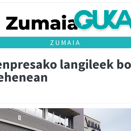
ZUMAIA
enpresako langileek b
lehenean