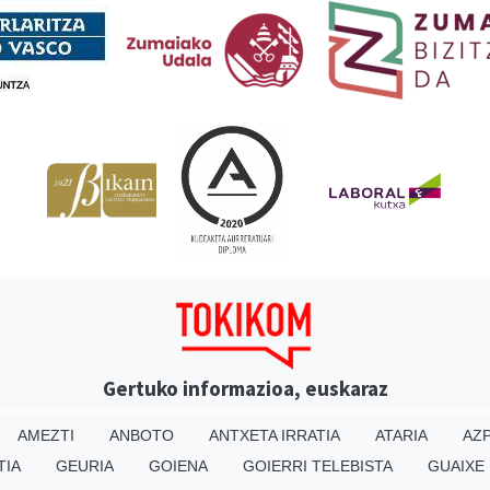
Gertuko informazioa, euskaraz
AMEZTI
ANBOTO
ANTXETA IRRATIA
ATARIA
AZP
TIA
GEURIA
GOIENA
GOIERRI TELEBISTA
GUAIXE