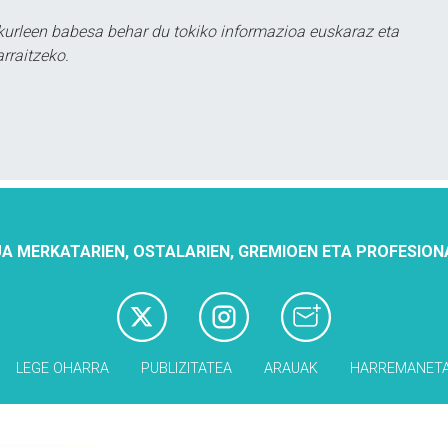
urleen babesa behar du tokiko informazioa euskaraz eta
rraitzeko.
A MERKATARIEN, OSTALARIEN, GREMIOEN ETA PROFESION
LEGE OHARRA
PUBLIZITATEA
ARAUAK
HARREMANET
Babesleak