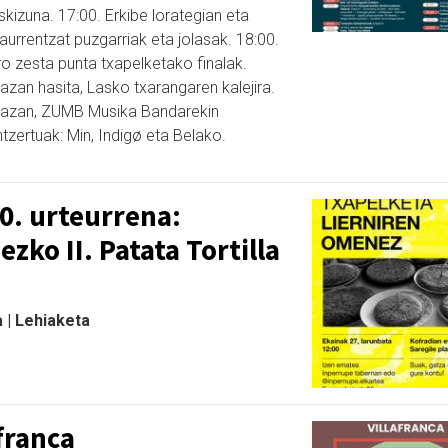
skizuna. 17:00. Erkibe lorategian eta
urrentzat puzgarriak eta jolasak. 18:00.
ro zesta punta txapelketako finalak.
azan hasita, Lasko txarangaren kalejira.
plazan, ZUMB Musika Bandarekin
tzertuak: Min, Indigø eta Belako.
0. urteurrena:
zko II. Patata Tortilla
 | Lehiaketa
afranca