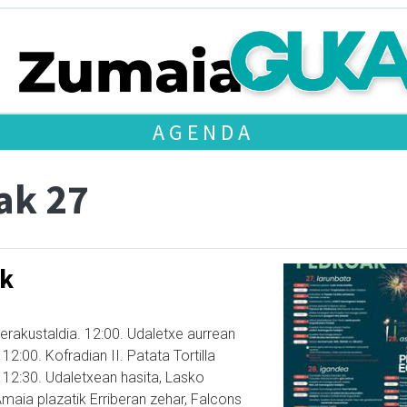
AGENDA
ak 27
ak
erakustaldia. 12:00. Udaletxe aurrean
12:00. Kofradian II. Patata Tortilla
 12:30. Udaletxean hasita, Lasko
Amaia plazatik Erriberan zehar, Falcons