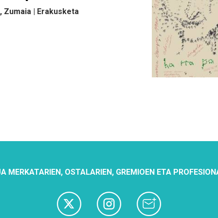
, Zumaia | Erakusketa
A MERKATARIEN, OSTALARIEN, GREMIOEN ETA PROFESION