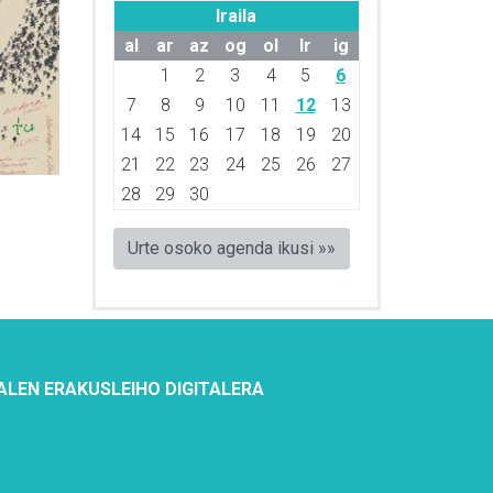
Iraila
al
ar
az
og
ol
lr
ig
1
2
3
4
5
6
7
8
9
10
11
12
13
14
15
16
17
18
19
20
21
22
23
24
25
26
27
28
29
30
Urte osoko agenda ikusi »»
ALEN ERAKUSLEIHO DIGITALERA