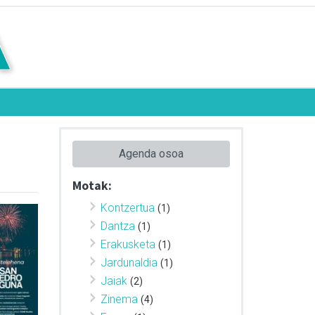
Agenda osoa
Motak:
Kontzertua
(1)
Dantza
(1)
Erakusketa
(1)
Jardunaldia
(1)
Jaiak
(2)
Zinema
(4)