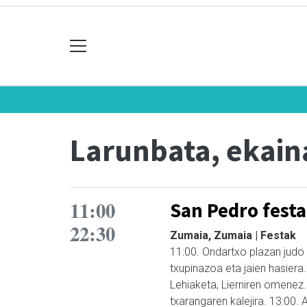
Larunbata, ekain
11:00
San Pedro fest
22:30
Zumaia, Zumaia | Festak
11:00. Ondartxo plazan judo 
txupinazoa eta jaien hasiera. 
Lehiaketa, Lierniren omenez.
txarangaren kalejira. 13:00. 