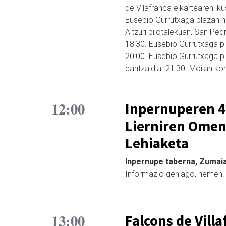
de Vilafranca elkartearen iku
Eusebio Gurrutxaga plazan ha
Aitzuri pilotalekuan, San Ped
18:30. Eusebio Gurrutxaga pl
20:00. Eusebio Gurrutxaga 
dantzaldia. 21:30. Moilan kon
12:00
Inpernuperen 4
Lierniren Omene
Lehiaketa
Inpernupe taberna, Zumaia
Informazio gehiago, hemen.
13:00
Falcons de Vill