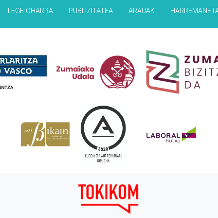
LEGE OHARRA
PUBLIZITATEA
ARAUAK
HARREMANET
Babesleak