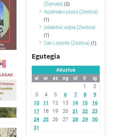
(Zumaia)
(2)
Aizarnako plaza (Zestoa)
(1)
Udaletxe azpia (Zestoa)
(1)
San Lorente (Zestoa)
(1)
Egutegia
Abuztua
al
ar
az
og
ol
lr
ig
1
2
3
4
5
6
7
8
9
10
11
12
13
14
15
16
17
18
19
20
21
22
23
24
25
26
27
28
29
30
31