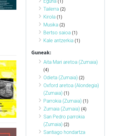
Eguna
(1)
Tailerra
(2)
Kirola
(1)
Musika
(2)
Bertso saioa
(1)
Kale antzerkia
(1)
Guneak:
Aita Mari aretoa (Zumaia)
(4)
Odieta (Zumaia)
(2)
Oxford aretoa (Alondegia)
(Zumaia)
(1)
Parrokia (Zumaia)
(1)
Zumaia (Zumaia)
(4)
San Pedro parrokia
(Zumaia)
(2)
Santiago hondartza