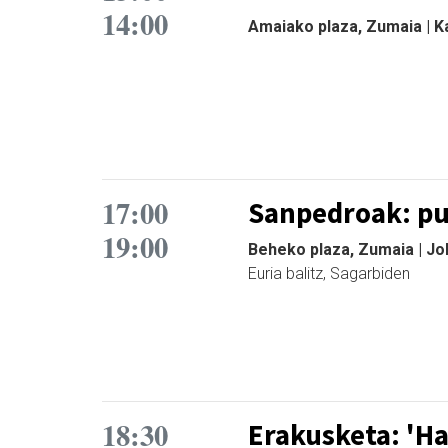
14:00
Amaiako plaza, Zumaia | Ka
17:00
Sanpedroak: puz
19:00
Beheko plaza, Zumaia | Jo
Euria balitz, Sagarbiden
18:30
Erakusketa: 'Ha