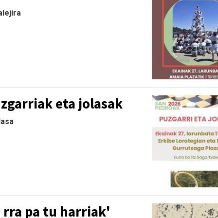
lejira
garriak eta jolasak
lasa
 rra pa tu harriak'