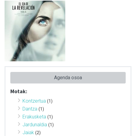
Agenda osoa
Motak:
Kontzertua
(1)
Dantza
(1)
Erakusketa
(1)
Jardunaldia
(1)
Jaiak
(2)