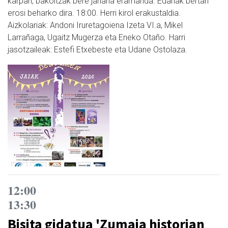
karpan, bakoitzak bere janaria eramanda. Edariak bertan
erosi beharko dira. 18:00. Herri kirol erakustaldia.
Aizkolariak: Andoni Iruretagoiena Izeta VI.a, Mikel
Larrañaga, Ugaitz Mugerza eta Eneko Otaño. Harri
jasotzaileak: Estefi Etxebeste eta Udane Ostolaza.
12:00
13:30
Bisita gidatua 'Zumaia historian