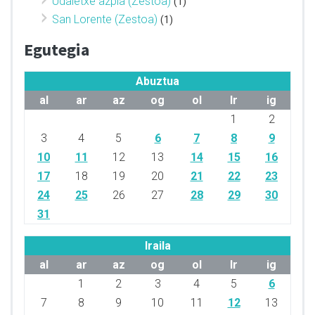
Udaletxe azpia (Zestoa)
(1)
San Lorente (Zestoa)
(1)
Egutegia
Abuztua
al
ar
az
og
ol
lr
ig
1
2
3
4
5
6
7
8
9
10
11
12
13
14
15
16
17
18
19
20
21
22
23
24
25
26
27
28
29
30
31
Iraila
al
ar
az
og
ol
lr
ig
1
2
3
4
5
6
7
8
9
10
11
12
13