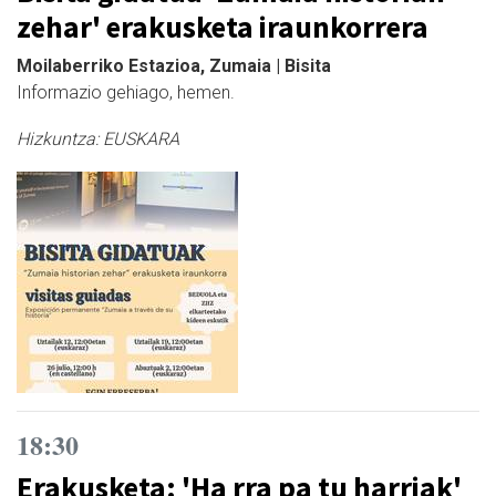
zehar' erakusketa iraunkorrera
Moilaberriko Estazioa, Zumaia | Bisita
Informazio gehiago, hemen.
Hizkuntza:
EUSKARA
18:30
Erakusketa: 'Ha rra pa tu harriak'