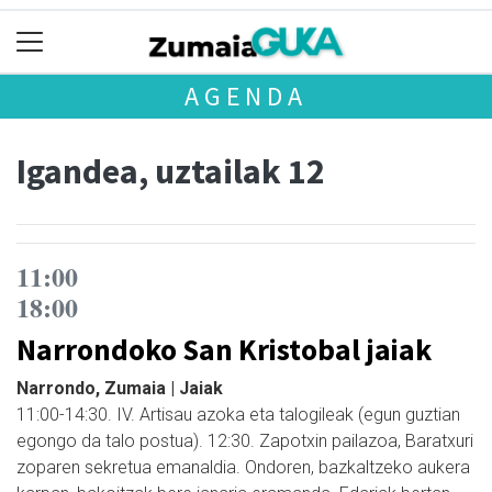
AGENDA
Igandea, uztailak 12
11:00
18:00
Narrondoko San Kristobal jaiak
Narrondo, Zumaia | Jaiak
11:00-14:30. IV. Artisau azoka eta talogileak (egun guztian
egongo da talo postua). 12:30. Zapotxin pailazoa, Baratxuri
zoparen sekretua emanaldia. Ondoren, bazkaltzeko aukera