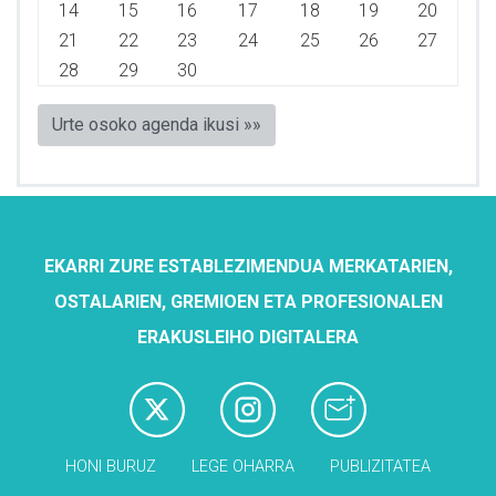
14
15
16
17
18
19
20
21
22
23
24
25
26
27
28
29
30
Urte osoko agenda ikusi »»
EKARRI ZURE ESTABLEZIMENDUA MERKATARIEN,
OSTALARIEN, GREMIOEN ETA PROFESIONALEN
ERAKUSLEIHO DIGITALERA
HONI BURUZ
LEGE OHARRA
PUBLIZITATEA