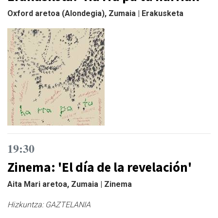
Oxford aretoa (Alondegia), Zumaia | Erakusketa
19:30
Zinema: 'El día de la revelación'
Aita Mari aretoa, Zumaia | Zinema
Hizkuntza:
GAZTELANIA