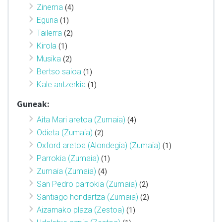
Zinema
(4)
Eguna
(1)
Tailerra
(2)
Kirola
(1)
Musika
(2)
Bertso saioa
(1)
Kale antzerkia
(1)
Guneak:
Aita Mari aretoa (Zumaia)
(4)
Odieta (Zumaia)
(2)
Oxford aretoa (Alondegia) (Zumaia)
(1)
Parrokia (Zumaia)
(1)
Zumaia (Zumaia)
(4)
San Pedro parrokia (Zumaia)
(2)
Santiago hondartza (Zumaia)
(2)
Aizarnako plaza (Zestoa)
(1)