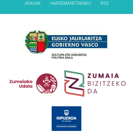
ARAUAK
HARREMANETARAKO
RSS
Babesleak