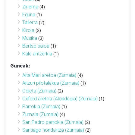
Zinema
(4)
Eguna
(1)
Tailerra
(2)
Kirola
(2)
Musika
(3)
Bertso saioa
(1)
Kale antzerkia
(1)
Guneak:
Aita Mari aretoa (Zumaia)
(4)
Aitzuri pilotalekua (Zumaia)
(1)
Odieta (Zumaia)
(2)
Oxford aretoa (Alondegia) (Zumaia)
(1)
Parrokia (Zumaia)
(1)
Zumaia (Zumaia)
(4)
San Pedro parrokia (Zumaia)
(2)
Santiago hondartza (Zumaia)
(2)