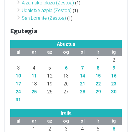
Aizarnako plaza (Zestoa)
(1)
Udaletxe azpia (Zestoa)
(1)
San Lorente (Zestoa)
(1)
Egutegia
Abuztua
al
ar
az
og
ol
lr
ig
1
2
3
4
5
6
7
8
9
10
11
12
13
14
15
16
17
18
19
20
21
22
23
24
25
26
27
28
29
30
31
Iraila
al
ar
az
og
ol
lr
ig
1
2
3
4
5
6