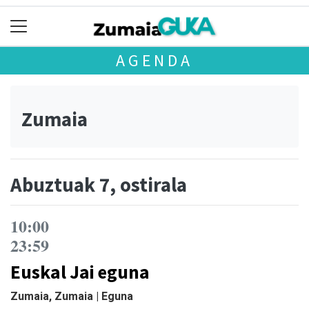
AGENDA
Zumaia
Abuztuak 7, ostirala
10:00
23:59
Euskal Jai eguna
Zumaia, Zumaia | Eguna