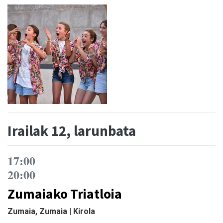
Irailak 12, larunbata
17:00
20:00
Zumaiako Triatloia
Zumaia, Zumaia | Kirola