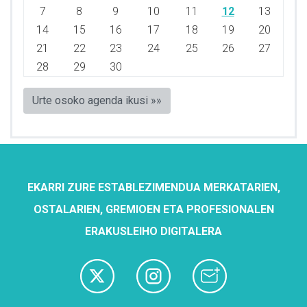
7
8
9
10
11
12
13
14
15
16
17
18
19
20
21
22
23
24
25
26
27
28
29
30
Urte osoko agenda ikusi »»
EKARRI ZURE ESTABLEZIMENDUA MERKATARIEN,
OSTALARIEN, GREMIOEN ETA PROFESIONALEN
ERAKUSLEIHO DIGITALERA