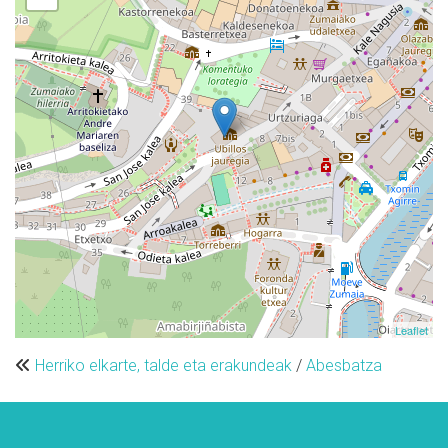
Leaflet
Herriko elkarte, talde eta erakundeak
/
Abesbatza