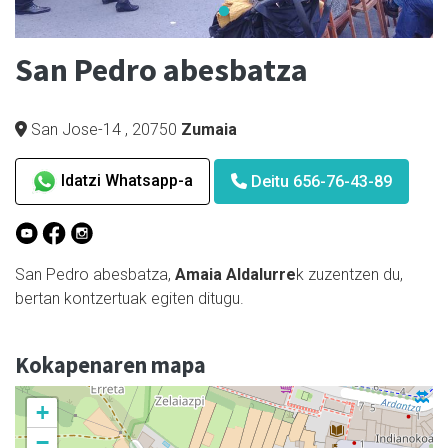
San Pedro abesbatza
San Jose-14
,
20750
Zumaia
Idatzi Whatsapp-a
Deitu 656-76-43-89
San Pedro abesbatza,
Amaia Aldalurre
k zuzentzen du,
bertan kontzertuak egiten ditugu.
Kokapenaren mapa
+
−