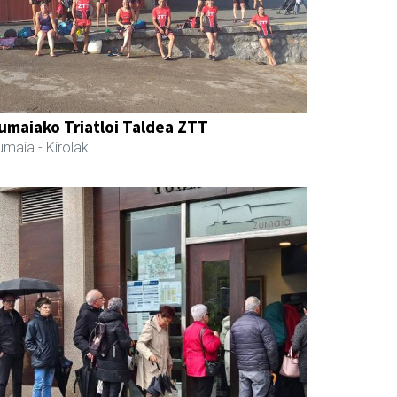
umaiako Triatloi Taldea ZTT
umaia
- Kirolak