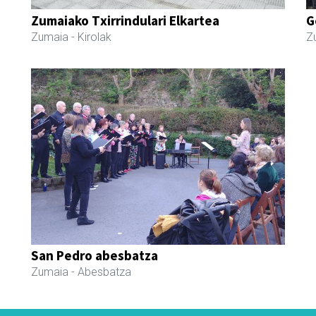
Zumaiako Txirrindulari Elkartea
G
Zumaia
- Kirolak
Z
San Pedro abesbatza
Zumaia
- Abesbatza