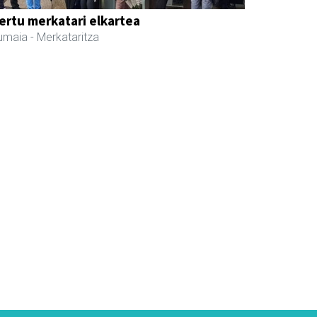
ertu merkatari elkartea
umaia
- Merkataritza