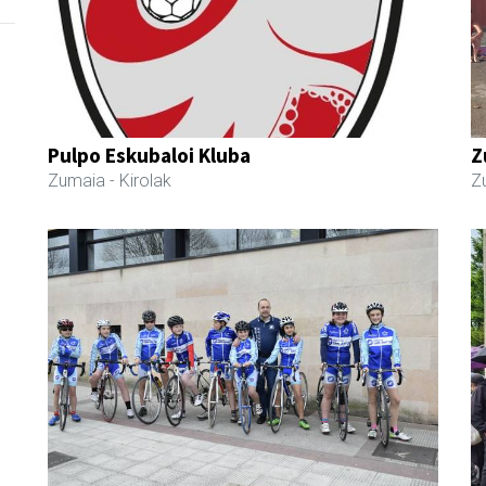
Pulpo Eskubaloi Kluba
Z
Zumaia
- Kirolak
Z