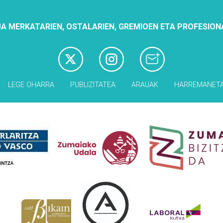
A MERKATARIEN, OSTALARIEN, GREMIOEN ETA PROFESION
LEGE OHARRA
PUBLIZITATEA
ARAUAK
HARREMANET
Babesleak