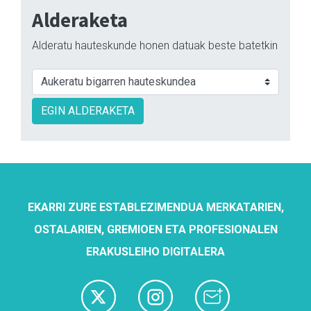
Alderaketa
Alderatu hauteskunde honen datuak beste batetkin
EGIN ALDERAKETA
EKARRI ZURE ESTABLEZIMENDUA MERKATARIEN,
OSTALARIEN, GREMIOEN ETA PROFESIONALEN
ERAKUSLEIHO DIGITALERA