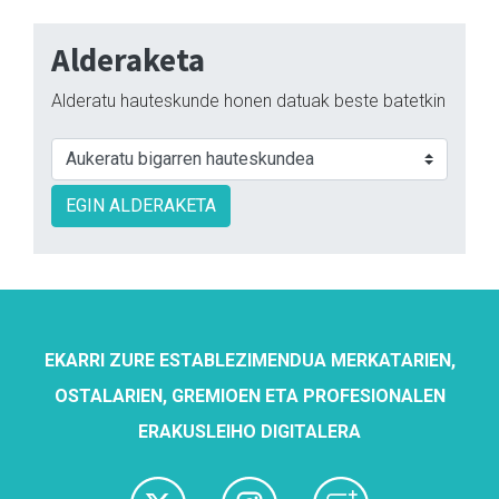
Alderaketa
Alderatu hauteskunde honen datuak beste batetkin
EGIN ALDERAKETA
EKARRI ZURE ESTABLEZIMENDUA MERKATARIEN,
OSTALARIEN, GREMIOEN ETA PROFESIONALEN
ERAKUSLEIHO DIGITALERA