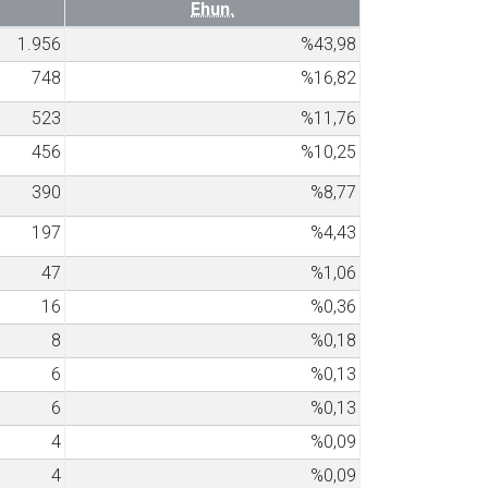
Ehun.
1.956
%43,98
748
%16,82
523
%11,76
456
%10,25
390
%8,77
197
%4,43
47
%1,06
16
%0,36
8
%0,18
6
%0,13
6
%0,13
4
%0,09
4
%0,09