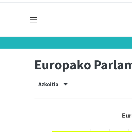
Europako Parla
Azkoitia
Eur