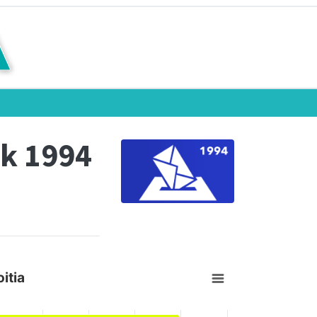
k 1994
itia