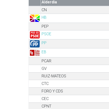
Alderdia
CN
HB
PEP
PSOE
PP
EB
PCAR
GV
RUIZ-MATEOS
CTC
FORO Y CDS
CEC
CPNT