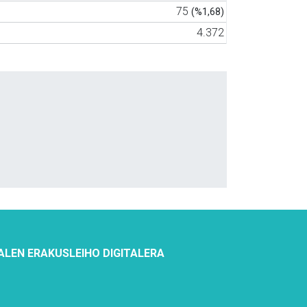
75
(%1,68)
4.372
ALEN ERAKUSLEIHO DIGITALERA