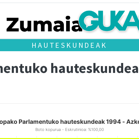
HAUTESKUNDEAK
mentuko hauteskundea
opako Parlamentuko hauteskundeak 1994 - Azko
Boto kopurua - Eskrutinioa: %100,00