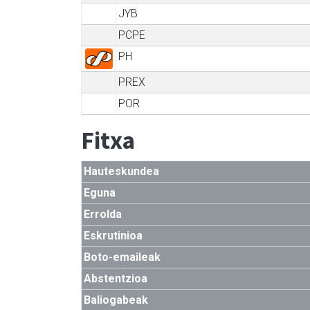
JYB
PCPE
PH
PREX
POR
Fitxa
Hauteskundea
Eguna
Errolda
Eskrutinioa
Boto-emaileak
Abstentzioa
Baliogabeak