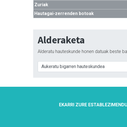
Zuriak
Hautagai-zerrenden botoak
Alderaketa
Alderatu hauteskunde honen datuak beste ba
EKARRI ZURE ESTABLEZIMENDU