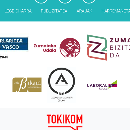
LEGE OHARRA
PUBLIZITATEA
ARAUAK
HARREMANET
Babesleak