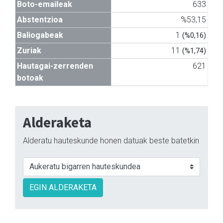
Boto-emaileak
633
Abstentzioa
%53,15
Baliogabeak
1
(%0,16)
Zuriak
11
(%1,74)
Hautagai-zerrenden
621
botoak
Alderaketa
Alderatu hauteskunde honen datuak beste batetkin
EGIN ALDERAKETA