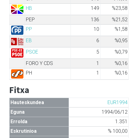
HB
149
%23,58
PEP
136
%21,52
PP
10
%1,58
EB
6
%0,95
PSOE
5
%0,79
FORO Y CDS
1
%0,16
PH
1
%0,16
Fitxa
Hauteskundea
EUR1994
Eguna
1994/06/12
Errolda
1.351
Eskrutinioa
% 100,00