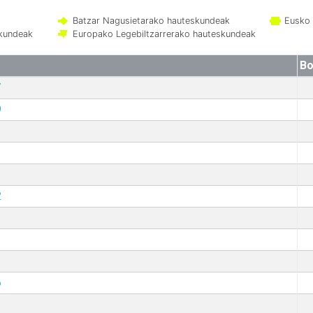
Batzar Nagusietarako hauteskundeak
Eusko 
skundeak
Europako Legebiltzarrerako hauteskundeak
Bo
7
9
2
6