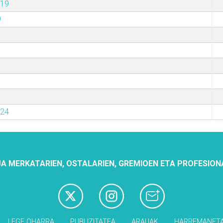
019
9
024
A MERKATARIEN, OSTALARIEN, GREMIOEN ETA PROFESION
LEGE OHARRA
PUBLIZITATEA
ARAUAK
HARREMANET