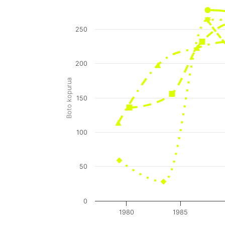
250
200
Boto kopurua
150
100
50
0
1980
1985