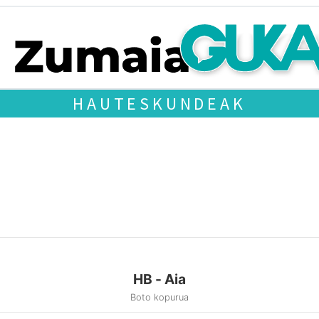
HAUTESKUNDEAK
HB - Aia
Boto kopurua