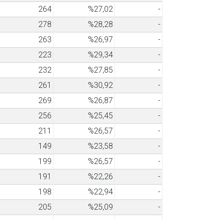
264
%27,02
-
278
%28,28
-
263
%26,97
-
223
%29,34
-
232
%27,85
-
261
%30,92
-
269
%26,87
-
256
%25,45
-
211
%26,57
-
149
%23,58
-
199
%26,57
-
191
%22,26
-
198
%22,94
-
205
%25,09
-