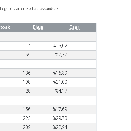
Legebiltzarrerako hauteskundeak
toak
Ehun.
Eser.
-
-
-
114
%15,02
-
59
%7,77
-
-
-
-
136
%16,39
-
198
%21,00
-
28
%4,17
-
-
-
-
156
%17,69
-
223
%29,73
-
232
%22,24
-