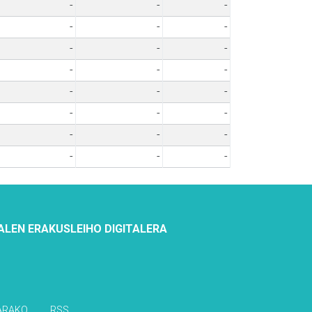
-
-
-
-
-
-
-
-
-
-
-
-
-
-
-
-
-
-
-
-
-
-
-
-
ALEN ERAKUSLEIHO DIGITALERA
ARAKO
RSS