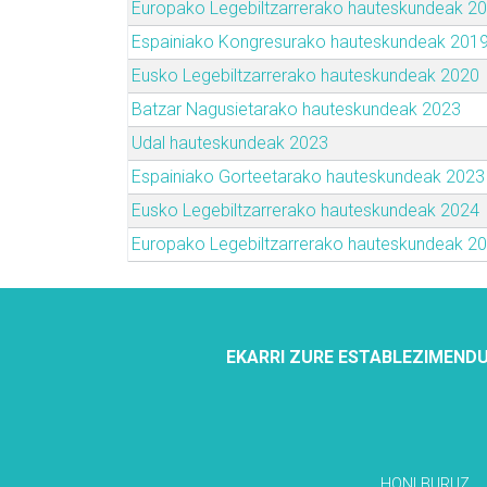
Europako Legebiltzarrerako hauteskundeak 2
Espainiako Kongresurako hauteskundeak 201
Eusko Legebiltzarrerako hauteskundeak 2020
Batzar Nagusietarako hauteskundeak 2023
Udal hauteskundeak 2023
Espainiako Gorteetarako hauteskundeak 2023
Eusko Legebiltzarrerako hauteskundeak 2024
Europako Legebiltzarrerako hauteskundeak 2
EKARRI ZURE ESTABLEZIMENDU
HONI BURUZ