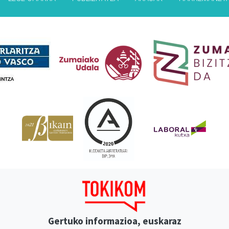
Babesleak
Gertuko informazioa, euskaraz