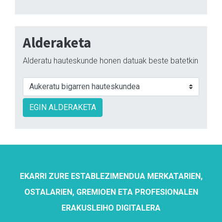
Alderaketa
Alderatu hauteskunde honen datuak beste batetkin
EGIN ALDERAKETA
EKARRI ZURE ESTABLEZIMENDUA MERKATARIEN,
OSTALARIEN, GREMIOEN ETA PROFESIONALEN
ERAKUSLEIHO DIGITALERA