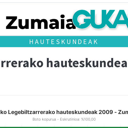
HAUTESKUNDEAK
arrerako hauteskundea
ko Legebiltzarrerako hauteskundeak 2009 - Zu
Boto kopurua - Eskrutinioa: %100,00