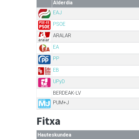
Alderdia
EAJ
PSOE
ARALAR
EA
PP
EB
UPyD
BERDEAK-LV
PUM+J
Fitxa
Hauteskundea