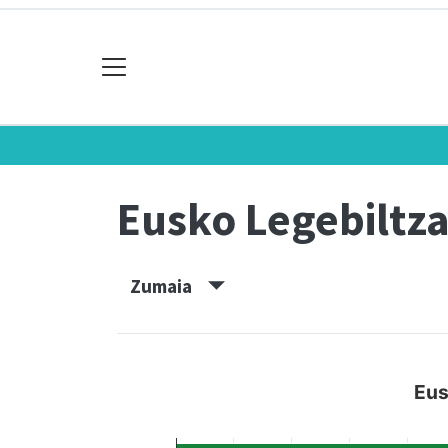
Eusko Legebiltz
Zumaia
Eus