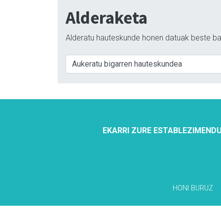
Alderaketa
Alderatu hauteskunde honen datuak beste ba
EKARRI ZURE ESTABLEZIMENDU
HONI BURUZ