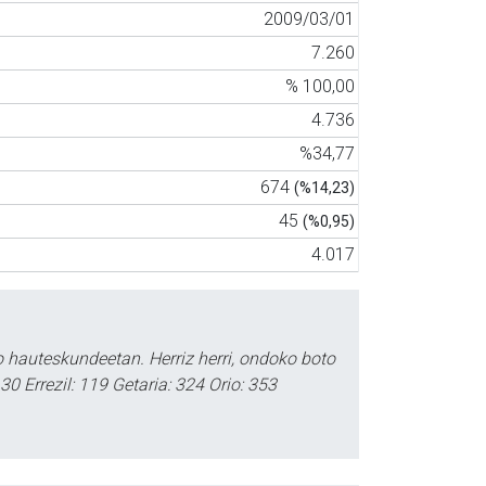
2009/03/01
7.260
% 100,00
4.736
%34,77
674
(%14,23)
45
(%0,95)
4.017
o hauteskundeetan. Herriz herri, ondoko boto
0 Errezil: 119 Getaria: 324 Orio: 353