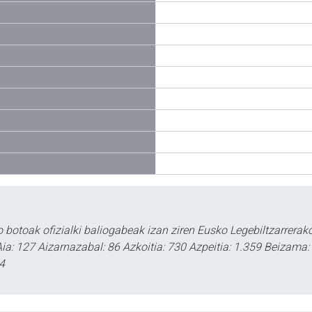
o botoak ofizialki baliogabeak izan ziren Eusko Legebiltzarrerak
a: 127 Aizarnazabal: 86 Azkoitia: 730 Azpeitia: 1.359 Beizama: 3
4