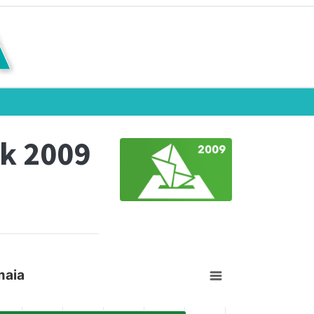
k 2009
maia