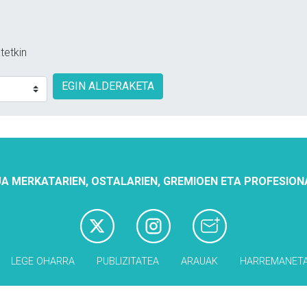
tetkin
EGIN ALDERAKETA
A MERKATARIEN, OSTALARIEN, GREMIOEN ETA PROFESION
LEGE OHARRA
PUBLIZITATEA
ARAUAK
HARREMANET
Babesleak