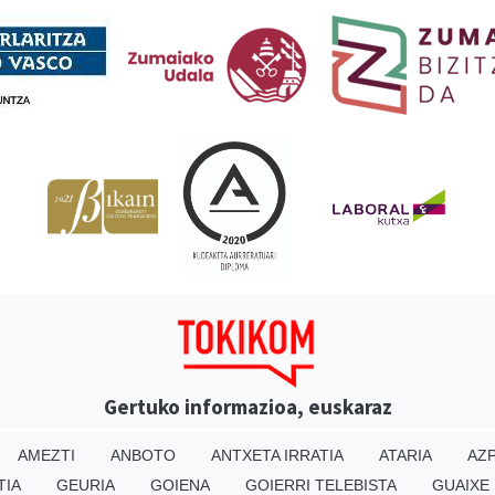
Gertuko informazioa, euskaraz
AMEZTI
ANBOTO
ANTXETA IRRATIA
ATARIA
AZP
TIA
GEURIA
GOIENA
GOIERRI TELEBISTA
GUAIXE