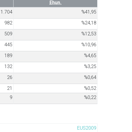
Ehun.
1.704
%41,95
982
%24,18
509
%12,53
445
%10,96
189
%4,65
132
%3,25
26
%0,64
21
%0,52
9
%0,22
EUS2009