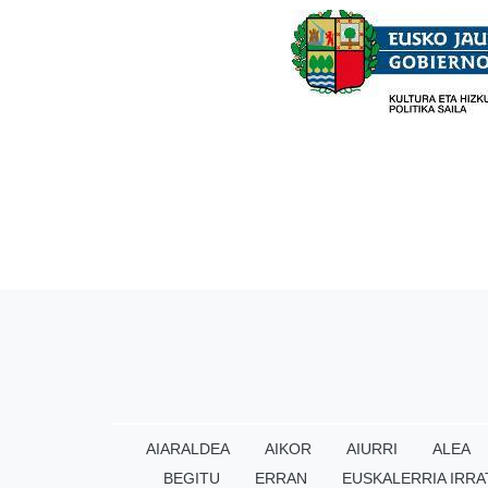
AIARALDEA
AIKOR
AIURRI
ALEA
BEGITU
ERRAN
EUSKALERRIA IRRA