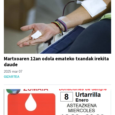
Martxoaren 12an odola emateko txandak irekita
daude
2025 mar 07
GIZARTEA