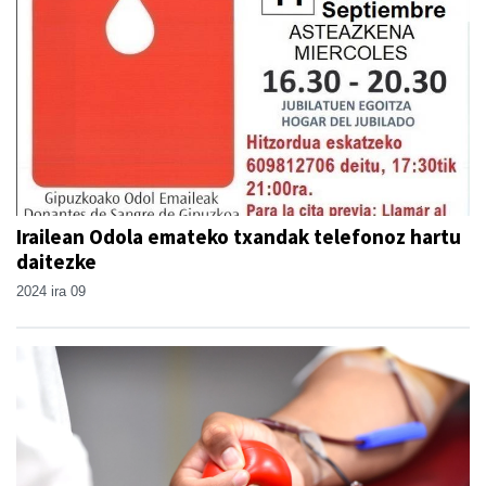
Irailean Odola emateko txandak telefonoz hartu
daitezke
2024 ira 09