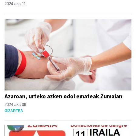
2024 aza 11
Azaroan, urteko azken odol emateak Zumaian
2024 aza 09
GIZARTEA