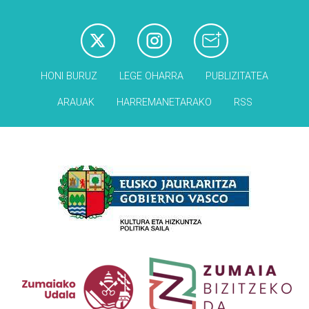
HONI BURUZ
LEGE OHARRA
PUBLIZITATEA
ARAUAK
HARREMANETARAKO
RSS
Babesleak