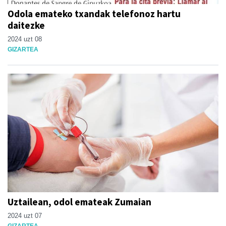
Odola emateko txandak telefonoz hartu
daitezke
2024 uzt 08
GIZARTEA
Uztailean, odol emateak Zumaian
2024 uzt 07