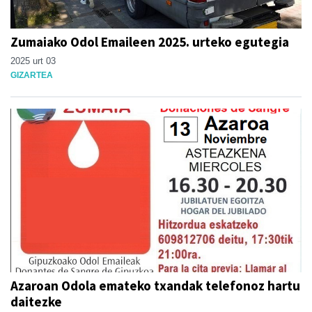
Zumaiako Odol Emaileen 2025. urteko egutegia
2025 urt 03
GIZARTEA
Azaroan Odola emateko txandak telefonoz hartu
daitezke