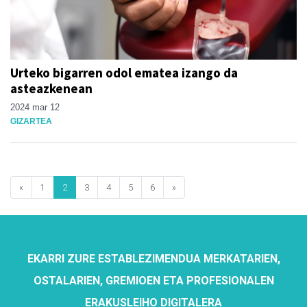
Urteko bigarren odol ematea izango da
asteazkenean
2024 mar 12
GIZARTEA
«
1
2
3
4
5
6
»
EKARRI ZURE ESTABLEZIMENDUA MERKATARIEN,
OSTALARIEN, GREMIOEN ETA PROFESIONALEN
ERAKUSLEIHO DIGITALERA