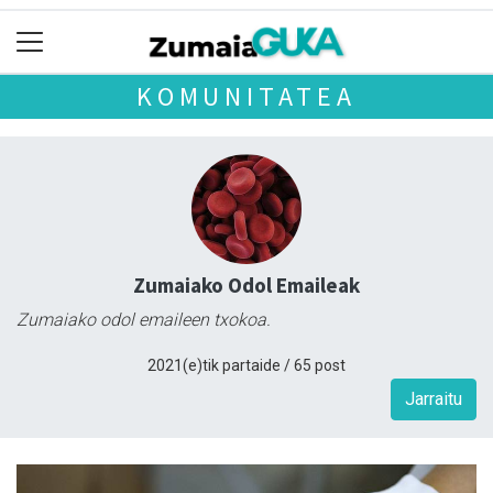
KOMUNITATEA
Zumaiako Odol Emaileak
Zumaiako odol emaileen txokoa.
2021(e)tik partaide / 65 post
Jarraitu