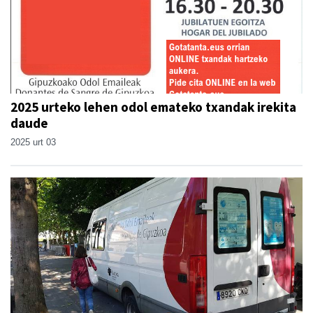
2025 urteko lehen odol emateko txandak irekita
daude
2025 urt 03