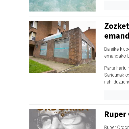
Zozket
emand
Baleike klu
emandako bi
Parte hartu 
Saridunak o
nahi duzue
Ruper 
Ruper Ordor