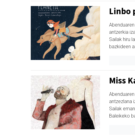
Linbo 
Abenduaren 
antzerkia iz
Sailak hiru 
bazkideen a
Miss K
Abenduaren
antzezlana i
Sailak eman
Baleikeko b