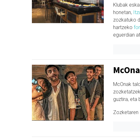
Klubak eskai
honetan,
Itz
zozkatuko d
hartzeko
fo
eguerdian at
McOnak
McOnak tald
zozketatzeko
guztira, eta
Zozketaren 