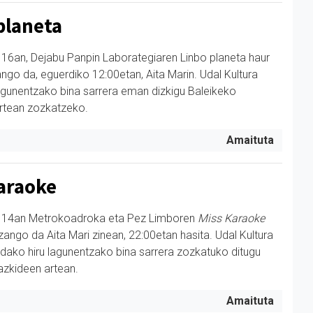
planeta
16an, Dejabu Panpin Laborategiaren Linbo planeta haur
ango da, eguerdiko 12:00etan, Aita Marin. Udal Kultura
lagunentzako bina sarrera eman dizkigu Baleikeko
rtean zozkatzeko.
Amaituta
araoke
 14an Metrokoadroka eta Pez Limboren
Miss Karaoke
zango da Aita Mari zinean, 22:00etan hasita. Udal Kultura
dako hiru lagunentzako bina sarrera zozkatuko ditugu
azkideen artean.
Amaituta