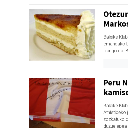
Otezur
Markos
Baleike Klu
emandako bi
izango da. B
Peru N
kamis
Baleike Klu
Athleticeko 
zozkatuko d
duzue epea 