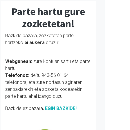
Parte hartu gure
zozketetan!
Bazkide bazara, zozketetan parte
hartzeko
bi aukera
dituzu:
Webgunean:
zure kontuan sartu eta parte
hartu.
Telefonoz:
deitu 943-56 01 64
telefonora, eta zure nortasun agiriaren
zenbakiarekin eta zozketa kodearekin
parte hartu ahal izango duzu.
Bazkide ez bazara,
EGIN BAZKIDE!