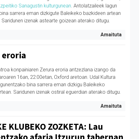
zpeitiko Sanagustin kulturgunean
. Antolatzaileek lagun
bina sarrera eman dizkigute Baleikeko bazkideen artean
 Saridunen izenak astearte goizean aterako ditugu.
Amaituta
 eroria
troa konpainiaren Zerura eroria antzezlana izango da
roaren 16an, 22:00etan, Oxford aretoan. Udal Kultura
lagunentzako bina sarrera eman dizkigu Baleikeko
tean. Saridunen izenak ostiral eguerdian aterako ditugu.
Amaituta
KE KLUBEKO ZOZKETA: Lau
ntzako afaria Itzurun tabernan