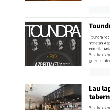
Toundr
Toundra roc
honetan Azpe
aurretik. An
Baleikeko b
goizean ate
Lau la
taber
Baleikeko ba