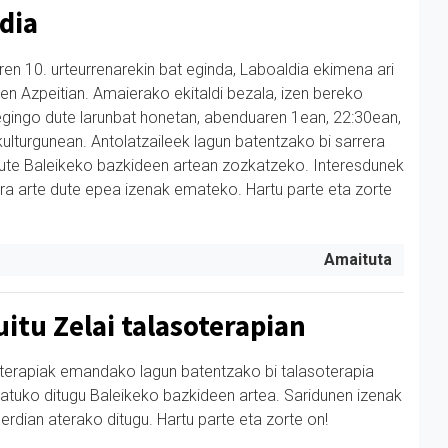
dia
en 10. urteurrenarekin bat eginda, Laboaldia ekimena ari
en Azpeitian. Amaierako ekitaldi bezala, izen bereko
egingo dute larunbat honetan, abenduaren 1ean, 22:30ean,
ulturgunean. Antolatzaileek lagun batentzako bi sarrera
ute Baleikeko bazkideen artean zozkatzeko. Interesdunek
era arte dute epea izenak emateko. Hartu parte eta zorte
Amaituta
uitu Zelai talasoterapian
oterapiak emandako lagun batentzako bi talasoterapia
katuko ditugu Baleikeko bazkideen artea. Saridunen izenak
rdian aterako ditugu. Hartu parte eta zorte on!