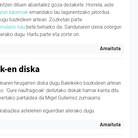
ntzen dituen abantailez goza dezakete. Horrela, aste
urun tabernak
emandako lau lagunentzako jatordua
ugu bazkideen artean.
Zozketan parte
rmulario hau
bete beharko da. Saridunaren izena ostegun
erako dugu. Hartu parte eta zorte on.
Amaituta
-en diska
earen hirugarren diska dugu Baleikeko bazkideen artean
. 'Gure naufragioak' deitutako diskak hamar kanta ditu
 bertako partaidea da Migel Gutierrez zumaiarra.
irabazlea astelehen eguerdian aterako dugu.
Amaituta