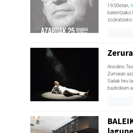
19:00etan,
A
batentzako 
zozkatzeko.
Zerura
Anodino Tea
Zumaian aza
Sailak hiru 
bazkideen ar
BALEI
lagune