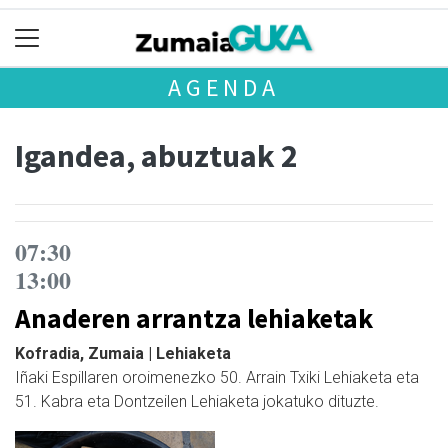
AGENDA
Igandea, abuztuak 2
07:30
13:00
Anaderen arrantza lehiaketak
Kofradia, Zumaia | Lehiaketa
Iñaki Espillaren oroimenezko 50. Arrain Txiki Lehiaketa eta
51. Kabra eta Dontzeilen Lehiaketa jokatuko dituzte.