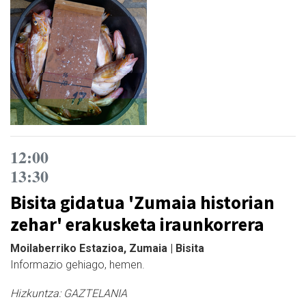
12:00
13:30
Bisita gidatua 'Zumaia historian
zehar' erakusketa iraunkorrera
Moilaberriko Estazioa, Zumaia | Bisita
Informazio gehiago, hemen.
Hizkuntza:
GAZTELANIA