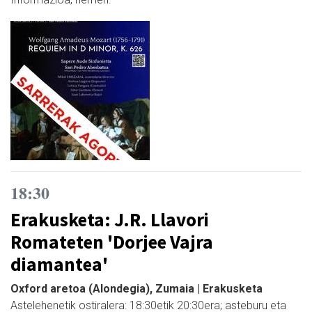
18:30
Erakusketa: J.R. Llavori
Romateten 'Dorjee Vajra
diamantea'
Oxford aretoa (Alondegia), Zumaia | Erakusketa
Astelehenetik ostiralera: 18:30etik 20:30era; asteburu eta