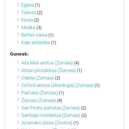
Eguna
(1)
Tailerra
(2)
Kirola
(2)
Musika
(3)
Bertso saioa
(1)
Kale antzerkia
(1)
Guneak:
Aita Mari aretoa (Zumaia)
(4)
Aitzuri pilotalekua (Zumaia)
(1)
Odieta (Zumaia)
(2)
Oxford aretoa (Alondegia) (Zumaia)
(1)
Parrokia (Zumaia)
(1)
Zumaia (Zumaia)
(4)
San Pedro parrokia (Zumaia)
(2)
Santiago hondartza (Zumaia)
(2)
Aizarnako plaza (Zestoa)
(1)