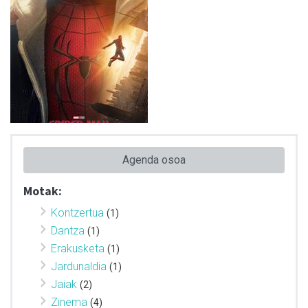
Agenda osoa
Motak:
Kontzertua
(1)
Dantza
(1)
Erakusketa
(1)
Jardunaldia
(1)
Jaiak
(2)
Zinema
(4)