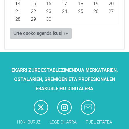
14
15
16
17
18
19
20
21
22
23
24
25
26
27
28
29
30
Urte osoko agenda ikusi »»
EKARRI ZURE ESTABLEZIMENDUA MERKATARIEN,
OSTALARIEN, GREMIOEN ETA PROFESIONALEN
ERAKUSLEIHO DIGITALERA
HONI BURUZ
LEGE OHARRA
PUBLIZITATEA