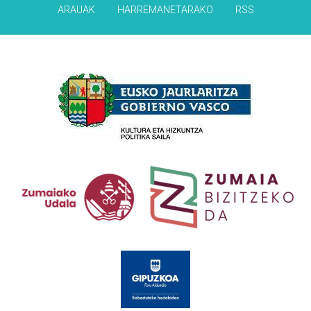
ARAUAK
HARREMANETARAKO
RSS
Babesleak