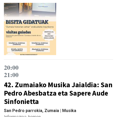
20:00
21:00
42. Zumaiako Musika Jaialdia: San
Pedro Abesbatza eta Sapere Aude
Sinfonietta
San Pedro parrokia, Zumaia | Musika
Informazioa, hemen.