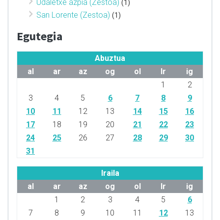
Udaletxe azpia (Zestoa)
(1)
San Lorente (Zestoa)
(1)
Egutegia
Abuztua
al
ar
az
og
ol
lr
ig
1
2
3
4
5
6
7
8
9
10
11
12
13
14
15
16
17
18
19
20
21
22
23
24
25
26
27
28
29
30
31
Iraila
al
ar
az
og
ol
lr
ig
1
2
3
4
5
6
7
8
9
10
11
12
13