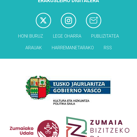
ERAKUSLEIHO DIGITALERA
HONI BURUZ
LEGE OHARRA
PUBLIZITATEA
ARAUAK
HARREMANETARAKO
RSS
Babesleak