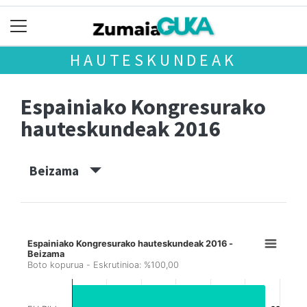
HAUTESKUNDEAK
Espainiako Kongresurako
hauteskundeak 2016
Beizama
Espainiako Kongresurako hauteskundeak 2016 -
Beizama
Boto kopurua - Eskrutinioa: %100,00