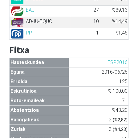
EAJ
27
%39,13
AD-IU-EQUO
10
%14,49
PP
1
%1,45
Fitxa
Hauteskundea
ESP2016
Eguna
2016/06/26
Errolda
125
Eskrutinioa
% 100,00
Boto-emaileak
71
Abstentzioa
%43,20
Baliogabeak
2
(%2,82)
Zuriak
3
(%4,23)