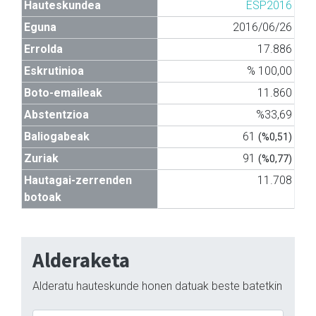
Hauteskundea
ESP2016
Eguna
2016/06/26
Errolda
17.886
Eskrutinioa
% 100,00
Boto-emaileak
11.860
Abstentzioa
%33,69
Baliogabeak
61
(%0,51)
Zuriak
91
(%0,77)
Hautagai-zerrenden
11.708
botoak
Alderaketa
Alderatu hauteskunde honen datuak beste batetkin