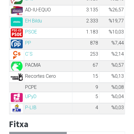
AD-IU-EQUO
3.135
%26,57
EH Bildu
2.333
%19,77
PSOE
1.183
%10,03
PP
878
%7,44
C´S
253
%2,14
PACMA
67
%0,57
Recortes Cero
15
%0,13
PCPE
9
%0,08
UPyD
5
%0,04
P-LIB
4
%0,03
Fitxa