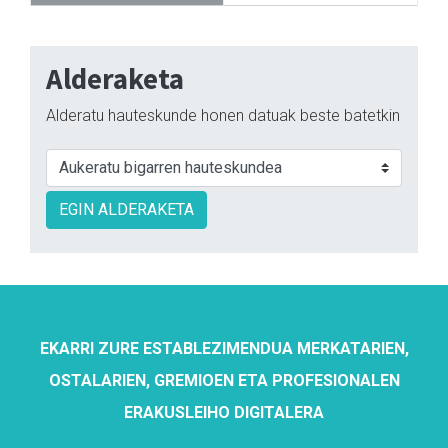
Alderaketa
Alderatu hauteskunde honen datuak beste batetkin
EGIN ALDERAKETA
EKARRI ZURE ESTABLEZIMENDUA MERKATARIEN,
OSTALARIEN, GREMIOEN ETA PROFESIONALEN
ERAKUSLEIHO DIGITALERA