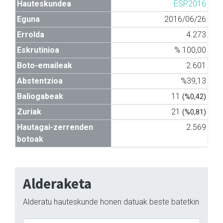
Hauteskundea
ESP2016
Eguna
2016/06/26
Errolda
4.273
Eskrutinioa
% 100,00
Boto-emaileak
2.601
Abstentzioa
%39,13
Baliogabeak
11
(%0,42)
Zuriak
21
(%0,81)
Hautagai-zerrenden
2.569
botoak
Alderaketa
Alderatu hauteskunde honen datuak beste batetkin