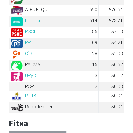
AD-IU-EQUO
690
%26,64
EH Bildu
614
%23,71
PSOE
186
%7,18
PP
109
%4,21
C´S
28
%1,08
PACMA
16
%0,62
UPyD
3
%0,12
PCPE
2
%0,08
P-LIB
1
%0,04
Recortes Cero
1
%0,04
Fitxa