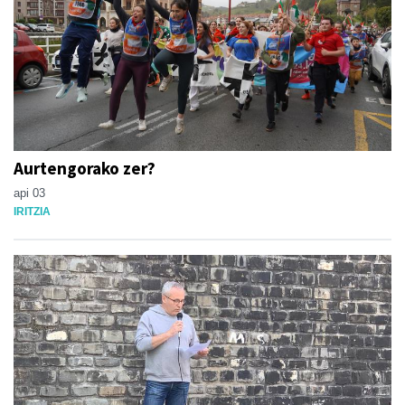
Aurtengorako zer?
api 03
IRITZIA