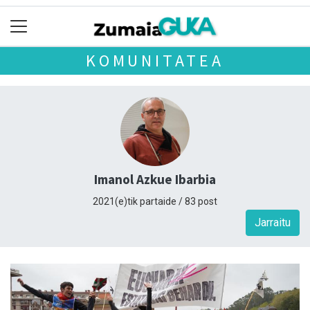
KOMUNITATEA
Imanol Azkue Ibarbia
2021(e)tik partaide / 83 post
Jarraitu