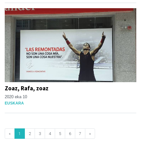
Zoaz, Rafa, zoaz
2020 eka 10
EUSKARA
«
1
2
3
4
5
6
7
»