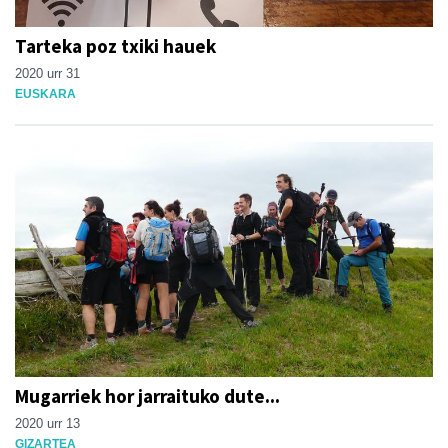
Tarteka poz txiki hauek
2020 urr 31
EUSKARA
Mugarriek hor jarraituko dute...
2020 urr 13
GIZARTEA