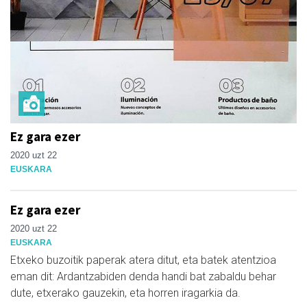
Ez gara ezer
2020 uzt 22
EUSKARA
Ez gara ezer
2020 uzt 22
EUSKARA
Etxeko buzoitik paperak atera ditut, eta batek atentzioa
eman dit: Ardantzabiden denda handi bat zabaldu behar
dute, etxerako gauzekin, eta horren iragarkia da.