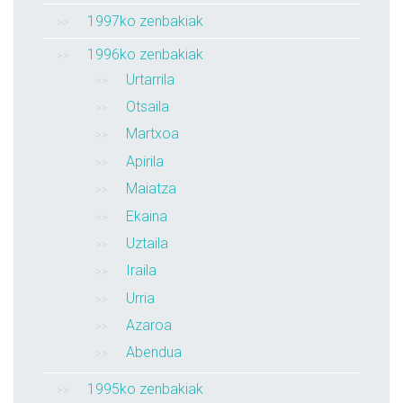
1997ko zenbakiak
1996ko zenbakiak
Urtarrila
Otsaila
Martxoa
Apirila
Maiatza
Ekaina
Uztaila
Iraila
Urria
Azaroa
Abendua
1995ko zenbakiak