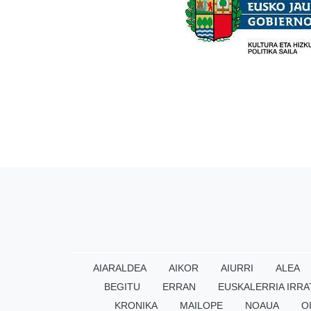
AIARALDEA
AIKOR
AIURRI
ALEA
BEGITU
ERRAN
EUSKALERRIA IRRA
KRONIKA
MAILOPE
NOAUA
O