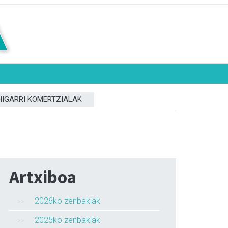
HIGARRI KOMERTZIALAK
Artxiboa
2026ko zenbakiak
2025ko zenbakiak