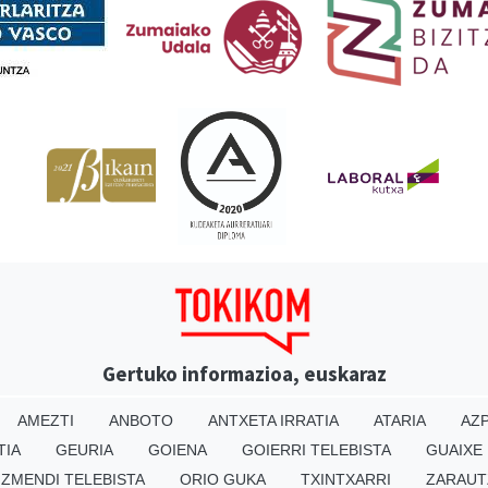
Gertuko informazioa, euskaraz
AMEZTI
ANBOTO
ANTXETA IRRATIA
ATARIA
AZP
TIA
GEURIA
GOIENA
GOIERRI TELEBISTA
GUAIXE
IZMENDI TELEBISTA
ORIO GUKA
TXINTXARRI
ZARAUT