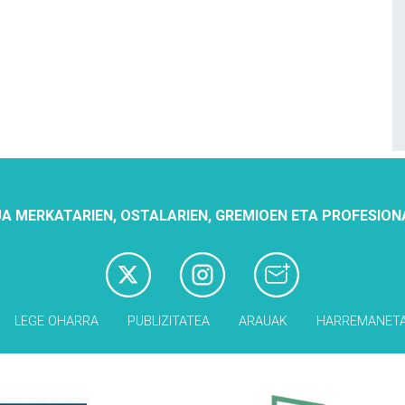
A MERKATARIEN, OSTALARIEN, GREMIOEN ETA PROFESION
LEGE OHARRA
PUBLIZITATEA
ARAUAK
HARREMANET
Babesleak