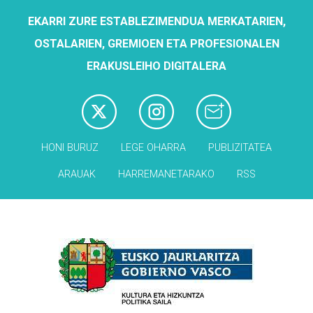
EKARRI ZURE ESTABLEZIMENDUA MERKATARIEN,
OSTALARIEN, GREMIOEN ETA PROFESIONALEN
ERAKUSLEIHO DIGITALERA
HONI BURUZ
LEGE OHARRA
PUBLIZITATEA
ARAUAK
HARREMANETARAKO
RSS
Babesleak