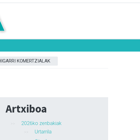
HIGARRI KOMERTZIALAK
Artxiboa
2026ko zenbakiak
Urtarrila