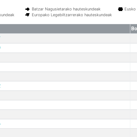
Batzar Nagusietarako hauteskundeak
Eusko 
skundeak
Europako Legebiltzarrerako hauteskundeak
Bo
7
9
2
6