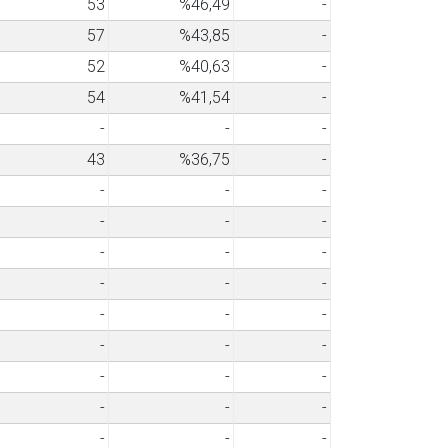
53
%46,49
-
57
%43,85
-
52
%40,63
-
54
%41,54
-
-
-
-
43
%36,75
-
-
-
-
-
-
-
-
-
-
-
-
-
-
-
-
-
-
-
-
-
-
-
-
-
-
-
-