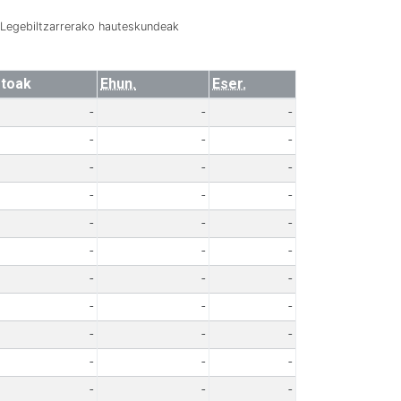
Legebiltzarrerako hauteskundeak
toak
Ehun.
Eser.
-
-
-
-
-
-
-
-
-
-
-
-
-
-
-
-
-
-
-
-
-
-
-
-
-
-
-
-
-
-
-
-
-