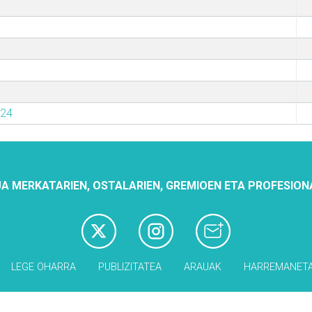
024
A MERKATARIEN, OSTALARIEN, GREMIOEN ETA PROFESION
LEGE OHARRA
PUBLIZITATEA
ARAUAK
HARREMANET
Babesleak