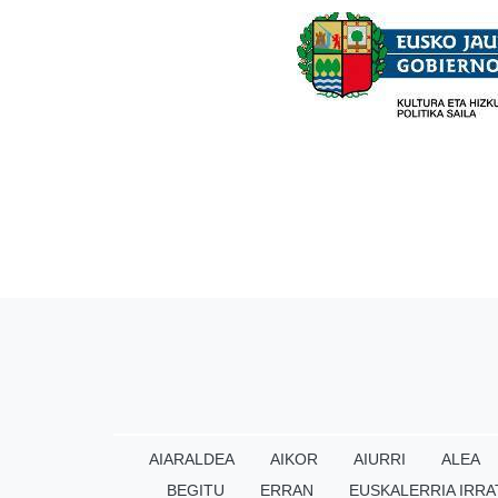
AIARALDEA
AIKOR
AIURRI
ALEA
BEGITU
ERRAN
EUSKALERRIA IRRA