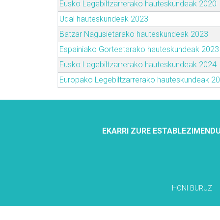
Eusko Legebiltzarrerako hauteskundeak 2020
Udal hauteskundeak 2023
Batzar Nagusietarako hauteskundeak 2023
Espainiako Gorteetarako hauteskundeak 2023
Eusko Legebiltzarrerako hauteskundeak 2024
Europako Legebiltzarrerako hauteskundeak 2
EKARRI ZURE ESTABLEZIMENDU
HONI BURUZ