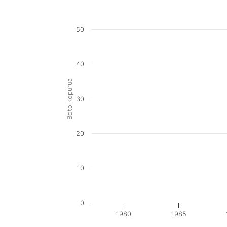
50
40
Boto kopurua
30
20
10
0
1980
1985