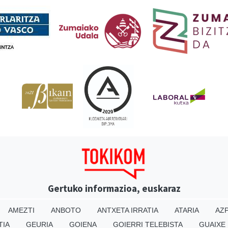
Gertuko informazioa, euskaraz
AMEZTI
ANBOTO
ANTXETA IRRATIA
ATARIA
AZP
TIA
GEURIA
GOIENA
GOIERRI TELEBISTA
GUAIXE