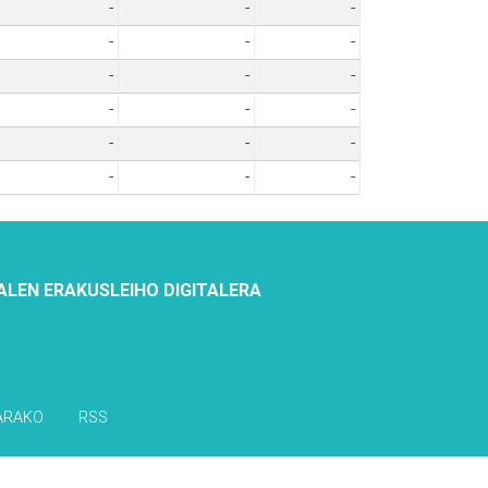
-
-
-
-
-
-
-
-
-
-
-
-
-
-
-
-
-
-
ALEN ERAKUSLEIHO DIGITALERA
ARAKO
RSS