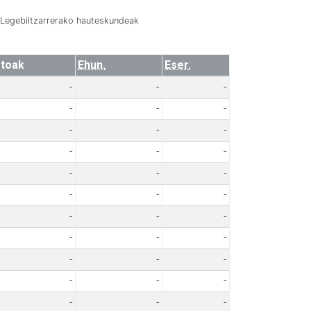
Legebiltzarrerako hauteskundeak
toak
Ehun.
Eser.
-
-
-
-
-
-
-
-
-
-
-
-
-
-
-
-
-
-
-
-
-
-
-
-
-
-
-
-
-
-
-
-
-