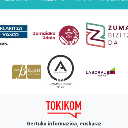
Babesleak
Gertuko informazioa, euskaraz