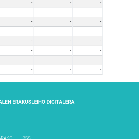
-
-
-
-
-
-
-
-
-
-
-
-
-
-
-
-
-
-
-
-
-
-
-
-
ALEN ERAKUSLEIHO DIGITALERA
ARAKO
RSS