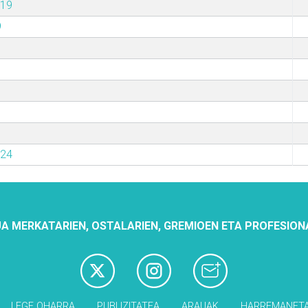
019
9
024
A MERKATARIEN, OSTALARIEN, GREMIOEN ETA PROFESION
LEGE OHARRA
PUBLIZITATEA
ARAUAK
HARREMANET