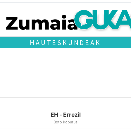
HAUTESKUNDEAK
EH - Errezil
Boto kopurua