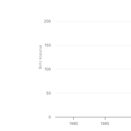
200
150
Boto kopurua
100
50
0
1980
1985