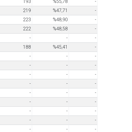
193
%55,78
-
219
%47,71
-
223
%48,90
-
222
%48,58
-
-
-
-
188
%45,41
-
-
-
-
-
-
-
-
-
-
-
-
-
-
-
-
-
-
-
-
-
-
-
-
-
-
-
-