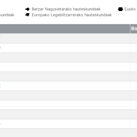
Batzar Nagusietarako hauteskundeak
Eusko 
skundeak
Europako Legebiltzarrerako hauteskundeak
Bo
7
9
2
6