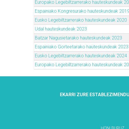
Europako Legebiltzarrerako hauteskundeak 2
Espainiako Kongresurako hauteskundeak 201
Eusko Legebiltzarrerako hauteskundeak 2020
Udal hauteskundeak 2023
Batzar Nagusietarako hauteskundeak 2023
Espainiako Gorteetarako hauteskundeak 2023
Eusko Legebiltzarrerako hauteskundeak 2024
Europako Legebiltzarrerako hauteskundeak 2
EKARRI ZURE ESTABLEZIMENDU
HONI BURUZ