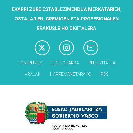
EKARRI ZURE ESTABLEZIMENDUA MERKATARIEN,
OSTALARIEN, GREMIOEN ETA PROFESIONALEN
ERAKUSLEIHO DIGITALERA
HONI BURUZ
LEGE OHARRA
PUBLIZITATEA
ARAUAK
HARREMANETARAKO
RSS
Babesleak