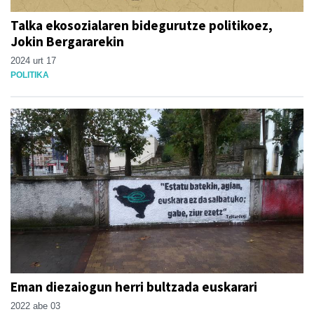
Talka ekosozialaren bidegurutze politikoez,
Jokin Bergararekin
2024 urt 17
POLITIKA
Eman diezaiogun herri bultzada euskarari
2022 abe 03