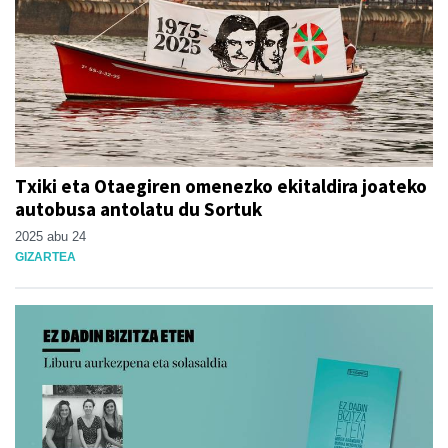
Txiki eta Otaegiren omenezko ekitaldira joateko
autobusa antolatu du Sortuk
2025 abu 24
GIZARTEA