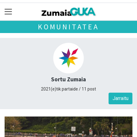
KOMUNITATEA
Sortu Zumaia
2021(e)tik partaide / 11 post
Jarraitu