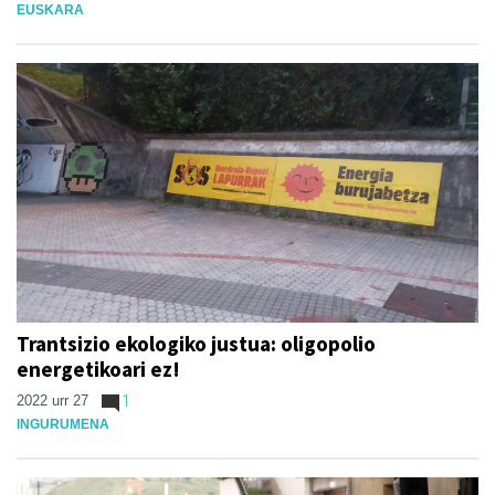
EUSKARA
Trantsizio ekologiko justua: oligopolio
energetikoari ez!
2022 urr 27
1
INGURUMENA