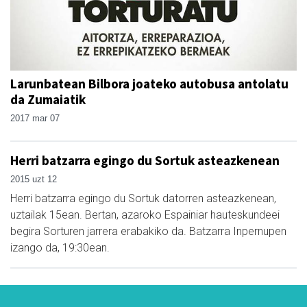
Larunbatean Bilbora joateko autobusa antolatu
da Zumaiatik
2017 mar 07
Herri batzarra egingo du Sortuk asteazkenean
2015 uzt 12
Herri batzarra egingo du Sortuk datorren asteazkenean,
uztailak 15ean. Bertan, azaroko Espainiar hauteskundeei
begira Sorturen jarrera erabakiko da. Batzarra Inpernupen
izango da, 19:30ean.