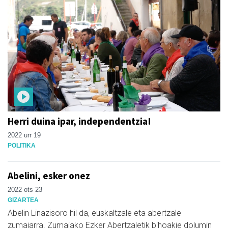
Herri duina ipar, independentzia!
2022 urr 19
POLITIKA
Abelini, esker onez
2022 ots 23
GIZARTEA
Abelin Linazisoro hil da, euskaltzale eta abertzale
zumaiarra. Zumaiako Ezker Abertzaletik bihoakie dolumin