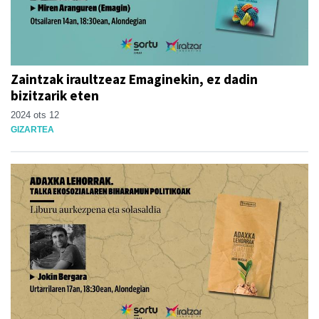
Zaintzak iraultzeaz Emaginekin, ez dadin
bizitzarik eten
2024 ots 12
GIZARTEA