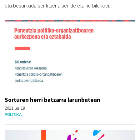
eta besarkada sentituena senide eta hurbilekoei.
Sorturen herri batzarra larunbatean
2021 urr 19
POLITIKA