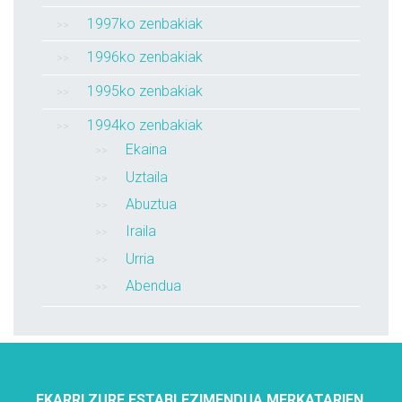
1997ko zenbakiak
1996ko zenbakiak
1995ko zenbakiak
1994ko zenbakiak
Ekaina
Uztaila
Abuztua
Iraila
Urria
Abendua
EKARRI ZURE ESTABLEZIMENDUA MERKATARIEN,