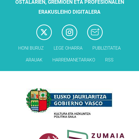
OSTALARIEN, GREMIOEN ETA PROFESIONALEN
ERAKUSLEIHO DIGITALERA
HONI BURUZ
LEGE OHARRA
PUBLIZITATEA
ARAUAK
HARREMANETARAKO
RSS
Babesleak