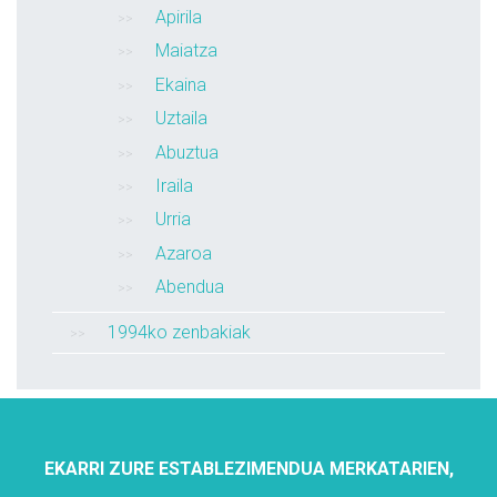
Apirila
Maiatza
Ekaina
Uztaila
Abuztua
Iraila
Urria
Azaroa
Abendua
1994ko zenbakiak
EKARRI ZURE ESTABLEZIMENDUA MERKATARIEN,