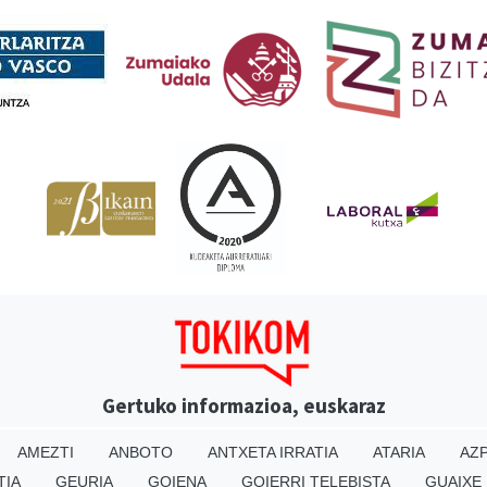
Babesleak
Gertuko informazioa, euskaraz
AMEZTI
ANBOTO
ANTXETA IRRATIA
ATARIA
AZP
TIA
GEURIA
GOIENA
GOIERRI TELEBISTA
GUAIXE