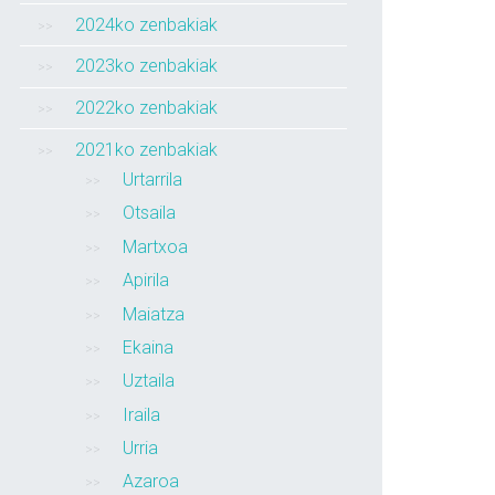
2024ko zenbakiak
2023ko zenbakiak
2022ko zenbakiak
2021ko zenbakiak
Urtarrila
Otsaila
Martxoa
Apirila
Maiatza
Ekaina
Uztaila
Iraila
Urria
Azaroa