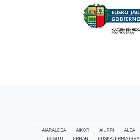
AIARALDEA
AIKOR
AIURRI
ALEA
BEGITU
ERRAN
EUSKALERRIA IRRA