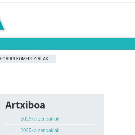
HIGARRI KOMERTZIALAK
Artxiboa
2026ko zenbakiak
2025ko zenbakiak