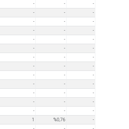
-
-
-
-
-
-
-
-
-
-
-
-
-
-
-
-
-
-
-
-
-
-
-
-
-
-
-
-
-
-
-
-
-
-
-
-
-
-
-
1
%0,76
-
-
-
-