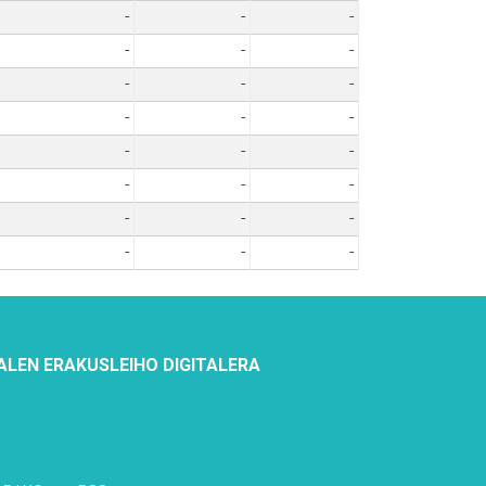
-
-
-
-
-
-
-
-
-
-
-
-
-
-
-
-
-
-
-
-
-
-
-
-
ALEN ERAKUSLEIHO DIGITALERA