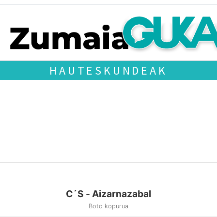
HAUTESKUNDEAK
C´S - Aizarnazabal
Boto kopurua