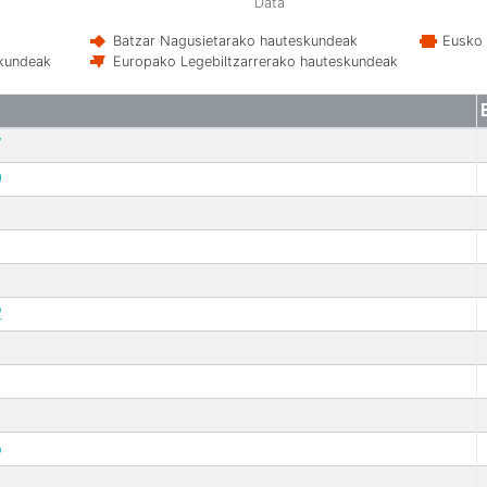
Data
Batzar Nagusietarako hauteskundeak
Eusko 
skundeak
Europako Legebiltzarrerako hauteskundeak
7
9
2
6