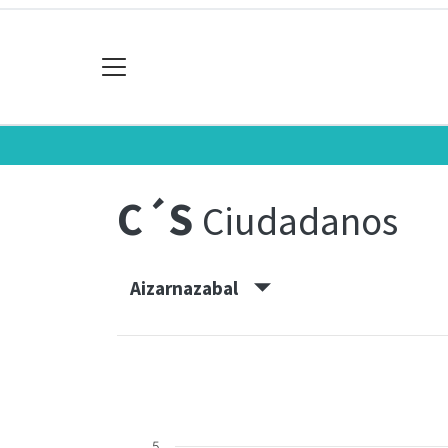
C´S
Ciudadanos
Aizarnazabal
5