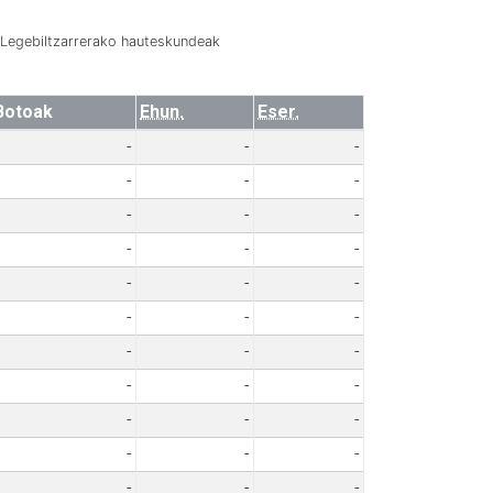
Legebiltzarrerako hauteskundeak
Botoak
Ehun.
Eser.
-
-
-
-
-
-
-
-
-
-
-
-
-
-
-
-
-
-
-
-
-
-
-
-
-
-
-
-
-
-
-
-
-