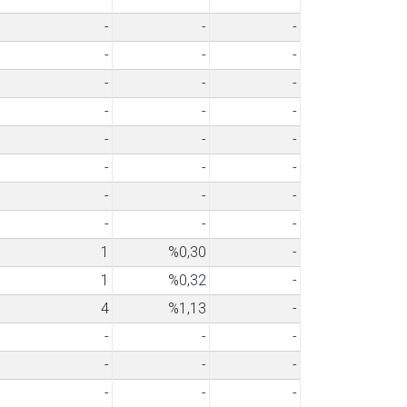
-
-
-
-
-
-
-
-
-
-
-
-
-
-
-
-
-
-
-
-
-
-
-
-
1
%0,30
-
1
%0,32
-
4
%1,13
-
-
-
-
-
-
-
-
-
-