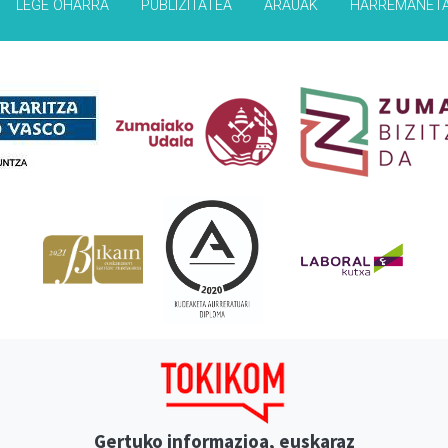
LEGE OHARRA
PUBLIZITATEA
ARAUAK
HARREMANET
Babesleak
Gertuko informazioa, euskaraz