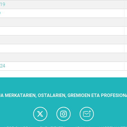
019
9
024
A MERKATARIEN, OSTALARIEN, GREMIOEN ETA PROFESION