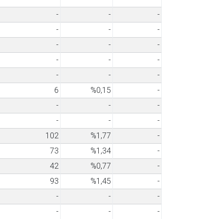
-
-
-
-
-
-
-
-
-
-
-
-
-
-
-
6
%0,15
-
-
-
-
-
-
-
102
%1,77
-
73
%1,34
-
42
%0,77
-
93
%1,45
-
-
-
-
-
-
-