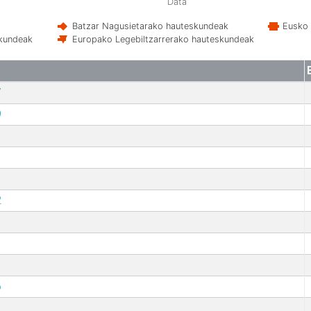
Data
Batzar Nagusietarako hauteskundeak
Eusko 
skundeak
Europako Legebiltzarrerako hauteskundeak
7
9
2
6