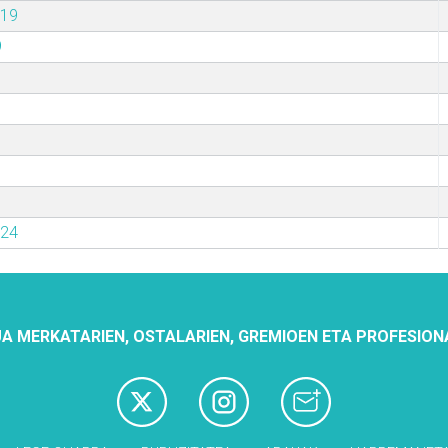
019
9
024
A MERKATARIEN, OSTALARIEN, GREMIOEN ETA PROFESION