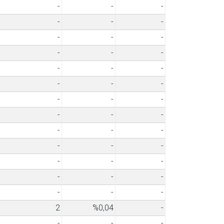
-
-
-
-
-
-
-
-
-
-
-
-
-
-
-
-
-
-
-
-
-
-
-
-
-
-
-
-
-
-
-
-
-
-
-
-
-
-
-
2
%0,04
-
-
-
-