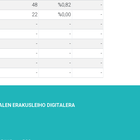
48
%0,82
-
22
%0,00
-
-
-
-
-
-
-
-
-
-
-
-
-
-
-
-
-
-
-
ALEN ERAKUSLEIHO DIGITALERA