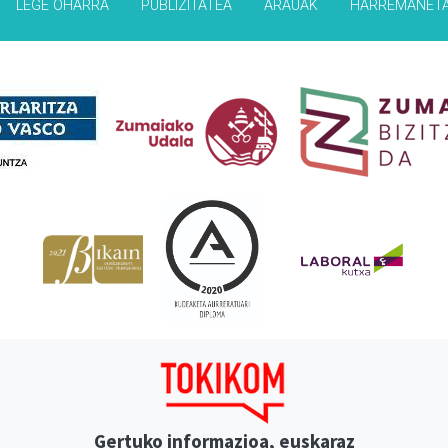
LEGE OHARRA
PUBLIZITATEA
ARAUAK
HARREMANET
Babesleak
Gertuko informazioa, euskaraz