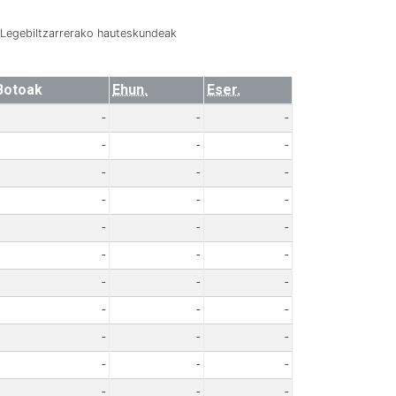
Legebiltzarrerako hauteskundeak
Botoak
Ehun.
Eser.
-
-
-
-
-
-
-
-
-
-
-
-
-
-
-
-
-
-
-
-
-
-
-
-
-
-
-
-
-
-
-
-
-