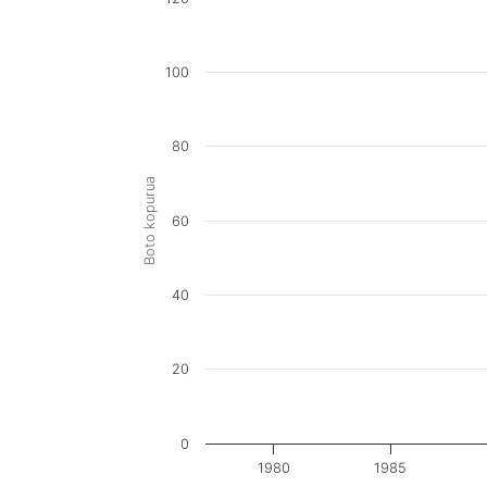
100
80
Boto kopurua
60
40
20
0
1980
1985