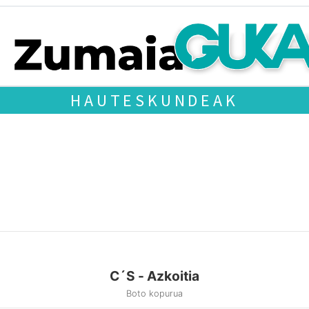
HAUTESKUNDEAK
C´S - Azkoitia
Boto kopurua