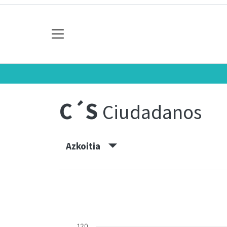
C´S
Ciudadanos
Azkoitia
120