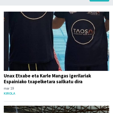
Unax Etxabe eta Karle Mangas igerilariak
Espainiako txapelketara sailkatu dira
mar 19
KIROLA