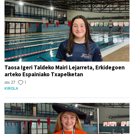
Taosa Igeri Taldeko Mairi Lejarreta, Erkidegoen
arteko Espainiako Txapelketan
ots 27
1
KIROLA