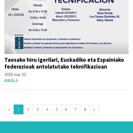
Taosako hiru igerilari, Euskadiko eta Espainiako
federazioak antolatutako teknifikazioan
2025 mar 22
KIROLA
«
1
2
3
4
5
6
7
8
»