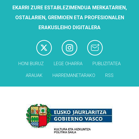
EKARRI ZURE ESTABLEZIMENDUA MERKATARIEN,
OSTALARIEN, GREMIOEN ETA PROFESIONALEN
ERAKUSLEIHO DIGITALERA
HONI BURUZ
LEGE OHARRA
PUBLIZITATEA
ARAUAK
HARREMANETARAKO
RSS
Babesleak