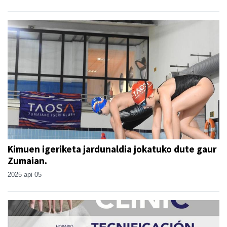
Kimuen igeriketa jardunaldia jokatuko dute gaur
Zumaian.
2025 api 05