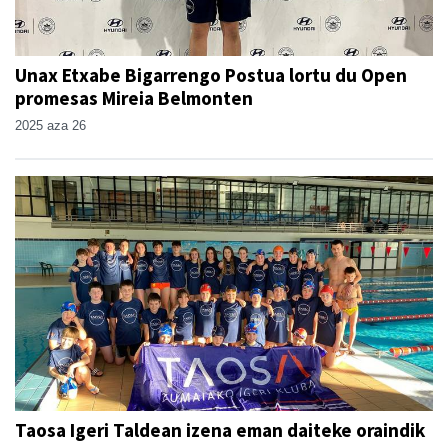
Unax Etxabe Bigarrengo Postua lortu du Open
promesas Mireia Belmonten
2025 aza 26
Taosa Igeri Taldean izena eman daiteke oraindik