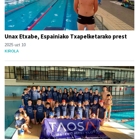
Unax Etxabe, Espainiako Txapelketarako prest
2025 uzt 10
KIROLA