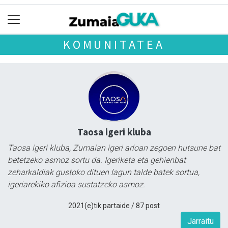
KOMUNITATEA
Taosa igeri kluba
Taosa igeri kluba, Zumaian igeri arloan zegoen hutsune bat
betetzeko asmoz sortu da. Igeriketa eta gehienbat
zeharkaldiak gustoko dituen lagun talde batek sortua,
igeriarekiko afizioa sustatzeko asmoz.
2021(e)tik partaide / 87 post
Jarraitu