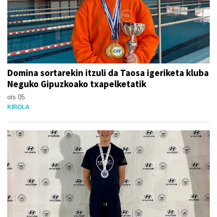
Domina sortarekin itzuli da Taosa igeriketa kluba
Neguko Gipuzkoako txapelketatik
ots 05
KIROLA