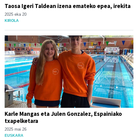
Taosa Igeri Taldean izena emateko epea, irekita
2025 eka 20
KIROLA
Karle Mangas eta Julen Gonzalez, Espainiako
txapelketara
2025 mai 26
EUSKARA