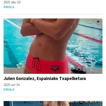
2025 abu 19
KIROLA
Julen Gonzalez, Espainiako Txapelketara
2025 uzt 24
KIROLA