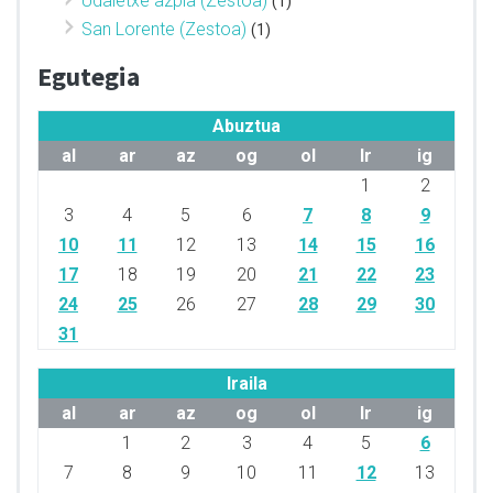
Udaletxe azpia (Zestoa)
(1)
San Lorente (Zestoa)
(1)
Egutegia
Abuztua
al
ar
az
og
ol
lr
ig
1
2
3
4
5
6
7
8
9
10
11
12
13
14
15
16
17
18
19
20
21
22
23
24
25
26
27
28
29
30
31
Iraila
al
ar
az
og
ol
lr
ig
1
2
3
4
5
6
7
8
9
10
11
12
13