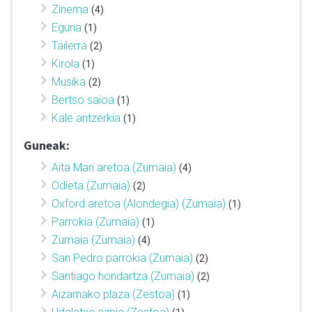
Zinema
(4)
Eguna
(1)
Tailerra
(2)
Kirola
(1)
Musika
(2)
Bertso saioa
(1)
Kale antzerkia
(1)
Guneak:
Aita Mari aretoa (Zumaia)
(4)
Odieta (Zumaia)
(2)
Oxford aretoa (Alondegia) (Zumaia)
(1)
Parrokia (Zumaia)
(1)
Zumaia (Zumaia)
(4)
San Pedro parrokia (Zumaia)
(2)
Santiago hondartza (Zumaia)
(2)
Aizarnako plaza (Zestoa)
(1)