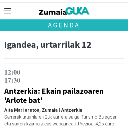
AGENDA
Igandea, urtarrilak 12
12:00
17:30
Antzerkia: Ekain pailazoaren
'Arlote bat'
Aita Mari aretoa, Zumaia | Antzerkia
Sarrerak urtarrilaren 2tik aurrera salgai Turismo Bulegoan
eta sarrerakzumaia.eus webgunean. Prezioa: 4,25 euro.