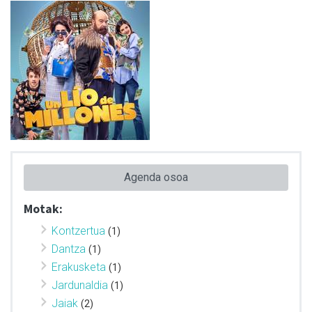
Agenda osoa
Motak:
Kontzertua
(1)
Dantza
(1)
Erakusketa
(1)
Jardunaldia
(1)
Jaiak
(2)