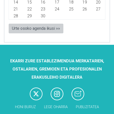
14
15
16
17
18
19
20
21
22
23
24
25
26
27
28
29
30
Urte osoko agenda ikusi »»
EKARRI ZURE ESTABLEZIMENDUA MERKATARIEN,
OSTALARIEN, GREMIOEN ETA PROFESIONALEN
ERAKUSLEIHO DIGITALERA
HONI BURUZ
LEGE OHARRA
PUBLIZITATEA