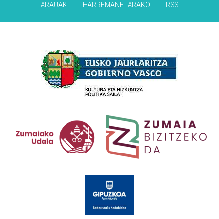
ARAUAK
HARREMANETARAKO
RSS
Babesleak