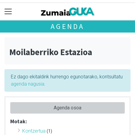
AGENDA
Moilaberriko Estazioa
Ez dago ekitaldirik hurrengo egunotarako, kontsultatu
agenda nagusia
.
Agenda osoa
Motak:
Kontzertua
(1)