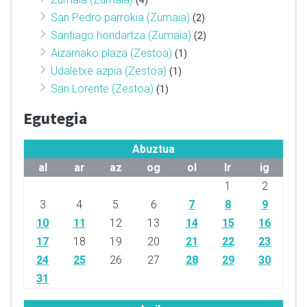
San Pedro parrokia (Zumaia)
(2)
Santiago hondartza (Zumaia)
(2)
Aizarnako plaza (Zestoa)
(1)
Udaletxe azpia (Zestoa)
(1)
San Lorente (Zestoa)
(1)
Egutegia
Abuztua
al
ar
az
og
ol
lr
ig
1
2
3
4
5
6
7
8
9
10
11
12
13
14
15
16
17
18
19
20
21
22
23
24
25
26
27
28
29
30
31