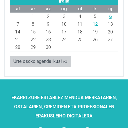
Iraila
al
ar
az
og
ol
lr
ig
1
2
3
4
5
6
7
8
9
10
11
12
13
14
15
16
17
18
19
20
21
22
23
24
25
26
27
28
29
30
Urte osoko agenda ikusi »»
EKARRI ZURE ESTABLEZIMENDUA MERKATARIEN,
OSTALARIEN, GREMIOEN ETA PROFESIONALEN
ERAKUSLEIHO DIGITALERA