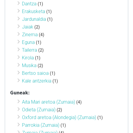
Dantza
(1)
Erakusketa
(1)
Jardunaldia
(1)
Jaiak
(2)
Zinema
(4)
Eguna
(1)
Tailerra
(2)
Kirola
(1)
Musika
(2)
Bertso saioa
(1)
Kale antzerkia
(1)
Guneak:
Aita Mari aretoa (Zumaia)
(4)
Odieta (Zumaia)
(2)
Oxford aretoa (Alondegia) (Zumaia)
(1)
Parrokia (Zumaia)
(1)
Zumaia (Zumaia)
(4)