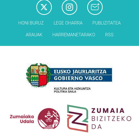
HONI BURUZ
LEGE OHARRA
PUBLIZITATEA
ARAUAK
HARREMANETARAKO
RSS
Babesleak