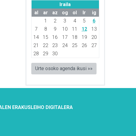
Iraila
al
ar
az
og
ol
lr
ig
1
2
3
4
5
6
7
8
9
10
11
12
13
14
15
16
17
18
19
20
21
22
23
24
25
26
27
28
29
30
Urte osoko agenda ikusi »»
ALEN ERAKUSLEIHO DIGITALERA