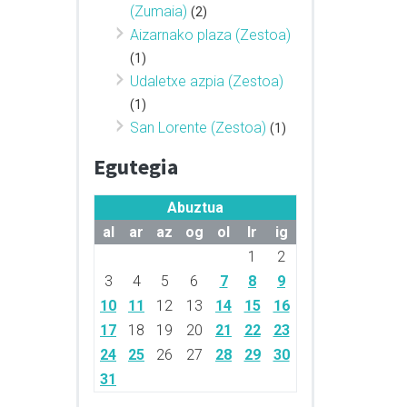
(Zumaia)
(2)
Aizarnako plaza (Zestoa)
(1)
Udaletxe azpia (Zestoa)
(1)
San Lorente (Zestoa)
(1)
Egutegia
Abuztua
al
ar
az
og
ol
lr
ig
1
2
3
4
5
6
7
8
9
10
11
12
13
14
15
16
17
18
19
20
21
22
23
24
25
26
27
28
29
30
31