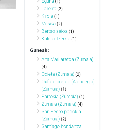
Eguna
(1)
Tailerra
(2)
Kirola
(1)
Musika
(2)
Bertso saioa
(1)
Kale antzerkia
(1)
Guneak:
Aita Mari aretoa (Zumaia)
(4)
Odieta (Zumaia)
(2)
Oxford aretoa (Alondegia)
(Zumaia)
(1)
Parrokia (Zumaia)
(1)
Zumaia (Zumaia)
(4)
San Pedro parrokia
(Zumaia)
(2)
Santiago hondartza