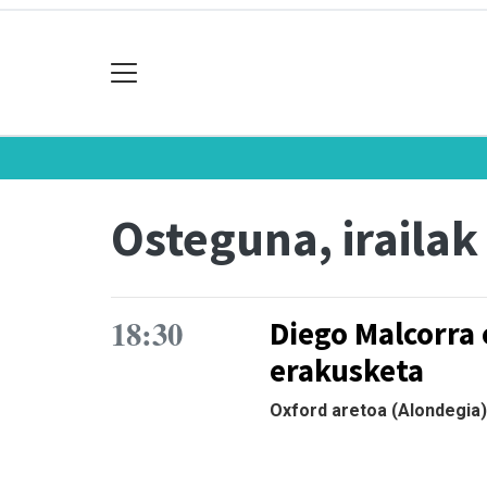
Osteguna, irailak
18:30
Diego Malcorra
erakusketa
Oxford aretoa (Alondegia)