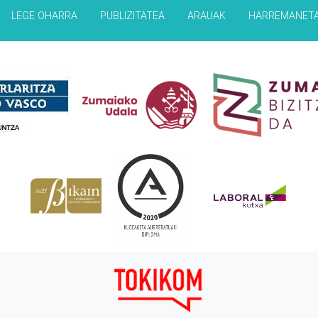
LEGE OHARRA
PUBLIZITATEA
ARAUAK
HARREMANET
Babesleak