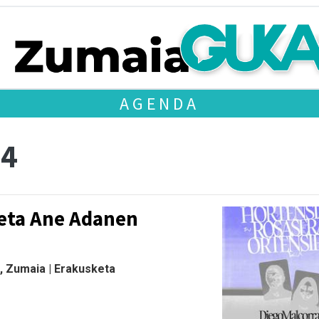
AGENDA
 4
 eta Ane Adanen
, Zumaia | Erakusketa