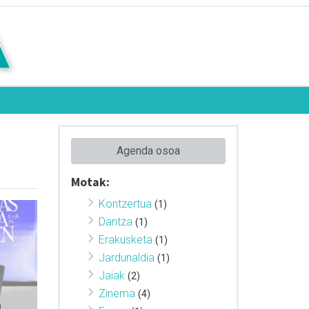
Agenda osoa
Motak:
Kontzertua
(1)
Dantza
(1)
Erakusketa
(1)
Jardunaldia
(1)
Jaiak
(2)
Zinema
(4)