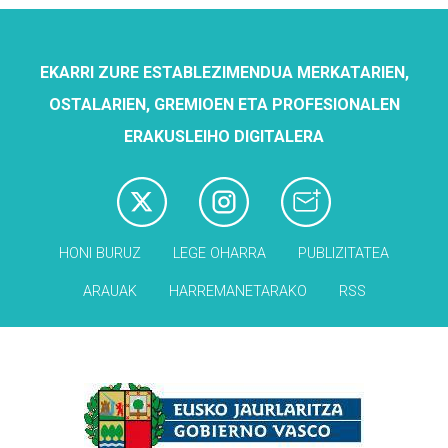
EKARRI ZURE ESTABLEZIMENDUA MERKATARIEN,
OSTALARIEN, GREMIOEN ETA PROFESIONALEN
ERAKUSLEIHO DIGITALERA
HONI BURUZ
LEGE OHARRA
PUBLIZITATEA
ARAUAK
HARREMANETARAKO
RSS
Babesleak