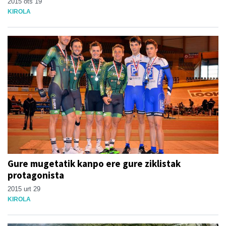
2015 ots 19
KIROLA
Gure mugetatik kanpo ere gure ziklistak
protagonista
2015 urt 29
KIROLA