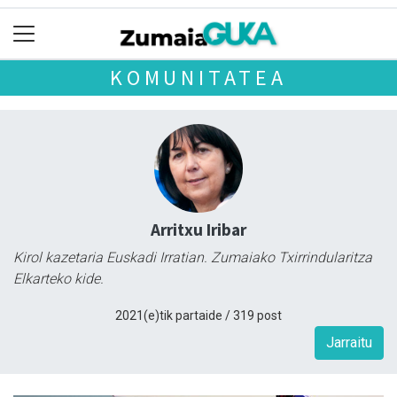
KOMUNITATEA
Arritxu Iribar
Kirol kazetaria Euskadi Irratian. Zumaiako Txirrindularitza
Elkarteko kide.
2021(e)tik partaide / 319 post
Jarraitu