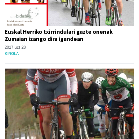
Euskal Herriko txirrindulari gazte onenak
Zumaian izango dira igandean
2017 uzt 28
KIROLA