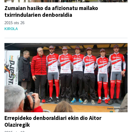
Zumaian hasiko da afizionatu mailako
txirrindularien denboraldia
2015 ots 26
KIROLA
Errepideko denboraldiari ekin dio Aitor
Olaziregik