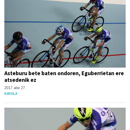
Asteburu bete baten ondoren, Eguberrietan ere
atsedenik ez
2017 abe 27
KIROLA