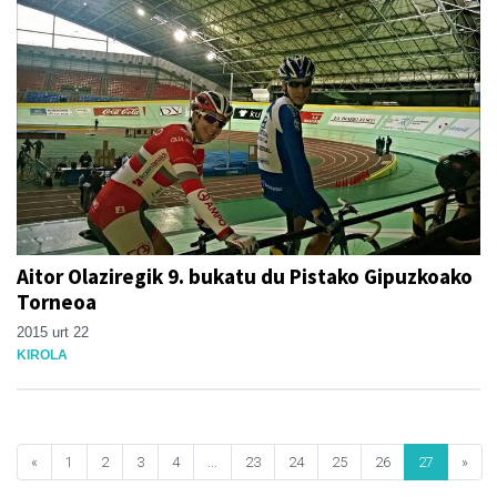
Aitor Olaziregik 9. bukatu du Pistako Gipuzkoako
Torneoa
2015 urt 22
KIROLA
«
1
2
3
4
...
23
24
25
26
27
»