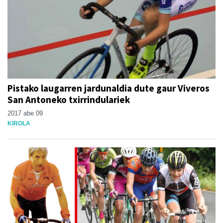
Pistako laugarren jardunaldia dute gaur Viveros
San Antoneko txirrindulariek
2017 abe 09
KIROLA