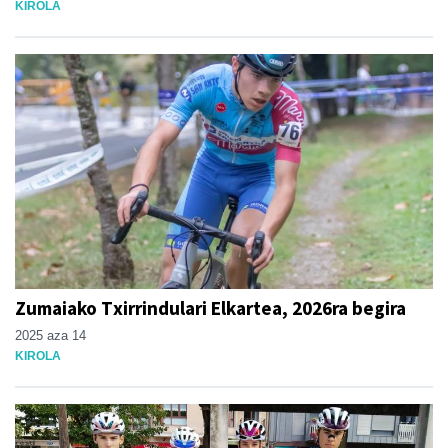
KIROLA
Zumaiako Txirrindulari Elkartea, 2026ra begira
2025 aza 14
KIROLA