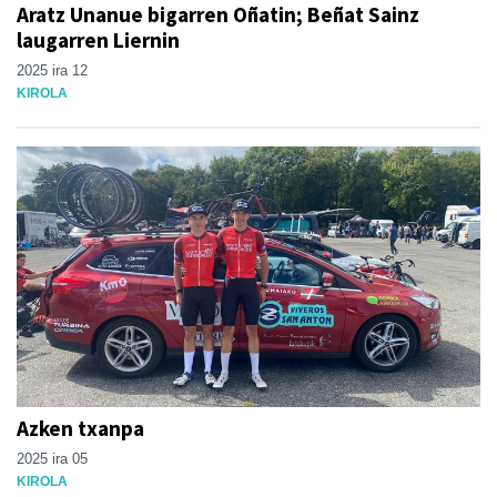
Aratz Unanue bigarren Oñatin; Beñat Sainz
laugarren Liernin
2025 ira 12
KIROLA
Azken txanpa
2025 ira 05
KIROLA