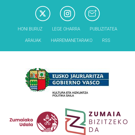
HONI BURUZ
LEGE OHARRA
PUBLIZITATEA
ARAUAK
HARREMANETARAKO
RSS
Babesleak