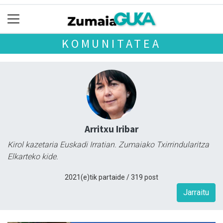
KOMUNITATEA
Arritxu Iribar
Kirol kazetaria Euskadi Irratian. Zumaiako Txirrindularitza
Elkarteko kide.
2021(e)tik partaide / 319 post
Jarraitu