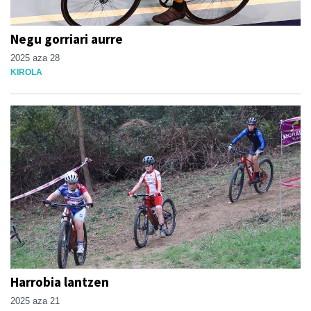
Negu gorriari aurre
2025 aza 28
KIROLA
Harrobia lantzen
2025 aza 21