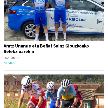
Aratz Unanue eta Beñat Sainz Gipuzkoako
Selekzioarekin
2025 abu 21
KIROLA