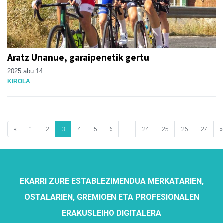
Aratz Unanue, garaipenetik gertu
2025 abu 14
KIROLA
«
1
2
3
4
5
6
...
24
25
26
27
»
EKARRI ZURE ESTABLEZIMENDUA MERKATARIEN,
OSTALARIEN, GREMIOEN ETA PROFESIONALEN
ERAKUSLEIHO DIGITALERA