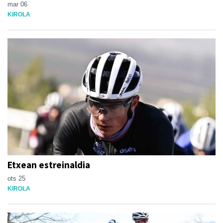
mar 06
KIROLA
Etxean estreinaldia
ots 25
KIROLA