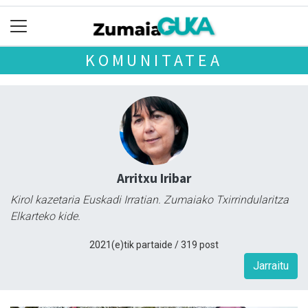
KOMUNITATEA
Arritxu Iribar
Kirol kazetaria Euskadi Irratian. Zumaiako Txirrindularitza
Elkarteko kide.
2021(e)tik partaide / 319 post
Jarraitu