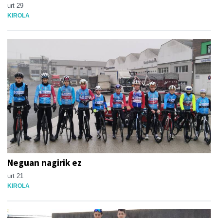
urt 29
KIROLA
Neguan nagirik ez
urt 21
KIROLA