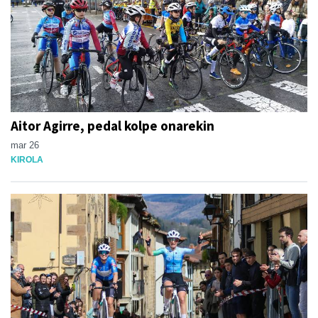
Aitor Agirre, pedal kolpe onarekin
mar 26
KIROLA