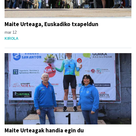
Maite Urteaga, Euskadiko txapeldun
mar 12
KIROLA
Maite Urteagak handia egin du