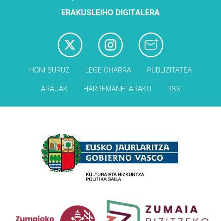
ERAKUSLEIHO DIGITALERA
HONI BURUZ
LEGE OHARRA
PUBLIZITATEA
ARAUAK
HARREMANETARAKO
RSS
Babesleak