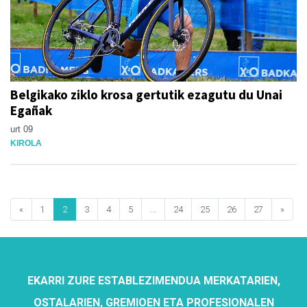
Belgikako ziklo krosa gertutik ezagutu du Unai
Egañak
urt 09
KIROLA
«
1
2
3
4
5
...
24
25
26
27
»
EKARRI ZURE ESTABLEZIMENDUA MERKATARIEN,
OSTALARIEN, GREMIOEN ETA PROFESIONALEN