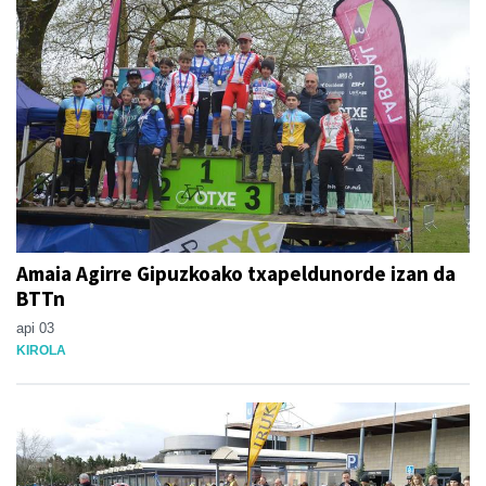
Amaia Agirre Gipuzkoako txapeldunorde izan da
BTTn
api 03
KIROLA