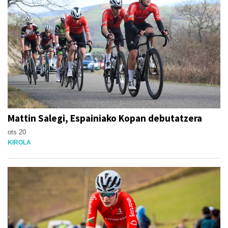
Mattin Salegi, Espainiako Kopan debutatzera
ots 20
KIROLA