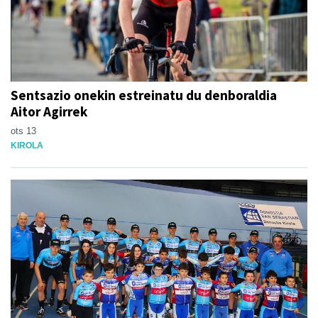
Sentsazio onekin estreinatu du denboraldia
Aitor Agirrek
ots 13
KIROLA