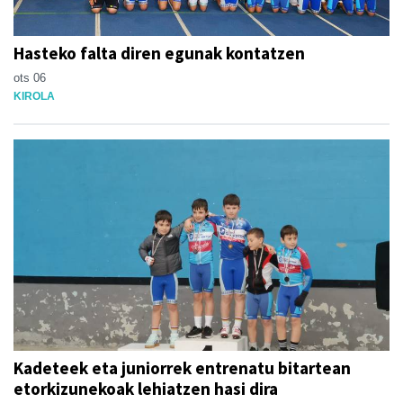
Hasteko falta diren egunak kontatzen
ots 06
KIROLA
Kadeteek eta juniorrek entrenatu bitartean
etorkizunekoak lehiatzen hasi dira