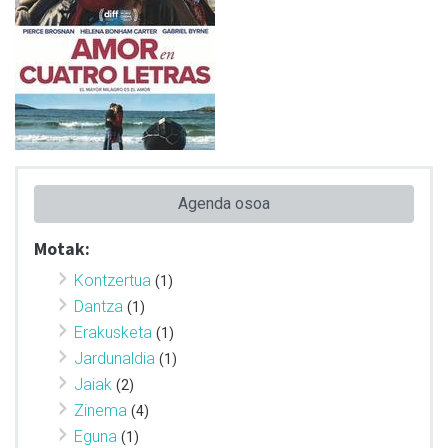
Agenda osoa
Motak:
Kontzertua
(1)
Dantza
(1)
Erakusketa
(1)
Jardunaldia
(1)
Jaiak
(2)
Zinema
(4)
Eguna
(1)