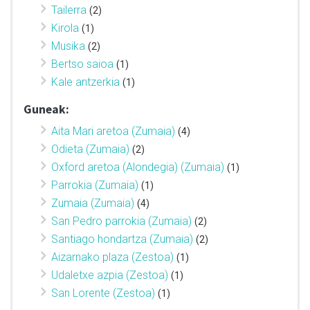
Tailerra
(2)
Kirola
(1)
Musika
(2)
Bertso saioa
(1)
Kale antzerkia
(1)
Guneak:
Aita Mari aretoa (Zumaia)
(4)
Odieta (Zumaia)
(2)
Oxford aretoa (Alondegia) (Zumaia)
(1)
Parrokia (Zumaia)
(1)
Zumaia (Zumaia)
(4)
San Pedro parrokia (Zumaia)
(2)
Santiago hondartza (Zumaia)
(2)
Aizarnako plaza (Zestoa)
(1)
Udaletxe azpia (Zestoa)
(1)
San Lorente (Zestoa)
(1)