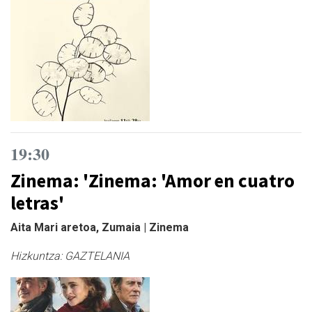
19:30
Zinema: 'Zinema: 'Amor en cuatro
letras'
Aita Mari aretoa, Zumaia | Zinema
Hizkuntza:
GAZTELANIA