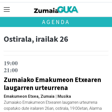
AGENDA
Ostirala, irailak 26
19:00
21:00
Zumaiako Emakumeon Etxearen
laugarren urteurrena
Emakumeon Etxea, Zumaia | Musika
Zumaiako Emakumeon Etxearen laugarren urteurrena
ospatuko dute irailaren 26an, ostirala, 19:00etan, Alarma