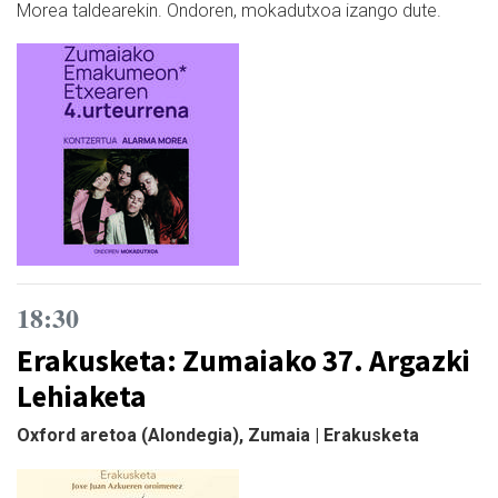
Morea taldearekin. Ondoren, mokadutxoa izango dute.
18:30
Erakusketa: Zumaiako 37. Argazki
Lehiaketa
Oxford aretoa (Alondegia), Zumaia | Erakusketa